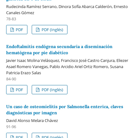
Rudecinda Ramírez Serrano, Dinora Sofía Abarca Calderón, Ernesto
Canales Gómez
78-83
PDF
PDF (Inglés)
Endoftalmitis endógena secundaria a diseminación
hematógena por pie diabético
Javier Isaac Molina Velásquez, Francisco José Castro Canjura, Eliezer
Asael Romero Vanegas, Pablo Arcidio Ariel Ortiz Romero, Susana
Patricia Erazo Salas
84-90
PDF
PDF (Inglés)
Un caso de osteomielitis por Salmonella enterica, claves
diagnósticas por imagen
David Alonso Melara Chávez
91-96
PDF
PDF (Inglés)