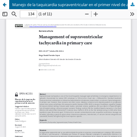
Manejo de la taquicardia supraventricular en el primer nivel de atención