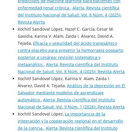
predictivos de machine learning para pacientes con
enfermedad renal crónica
,
Alerta, Revista científica
del Instituto Nacional de Salud: Vol. 8 Núm. 4 (2025):
Revista Alerta
Xochitl Sandoval López, Hazel C. García, Cesar M.
Gavidia, Karina V. Alam, Zaida I. Álvarez, David A.
Tejada,
Eficacia y seguridad del ácido tranexámico
contra placebo para prevenir la hemorragia posparto
posterior a cesárea: revisión sistemática y
metaanálisis
,
Alerta, Revista científica del Instituto
Nacional de Salud: Vol. 8 Núm. 4 (2025): Revista Alerta
Xochitl Sandoval López, Karina V. Alam, Zaida I.
Álvarez, David A. Tejada,
Análisis de la depresión en El
Salvador mediante modelos de aprendizaje
automático
,
Alerta, Revista científica del Instituto
Nacional de Salud: Vol. 9 Núm. 1 (2026): Revista Alerta
Xochitl Sandoval López,
La importancia de la
integración y la cooperación regional en el desarrollo
de la ciencia
,
Alerta, Revista científica del Instituto