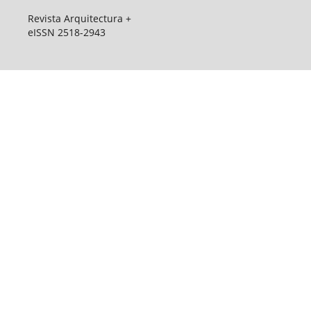
Revista Arquitectura +
eISSN 2518-2943