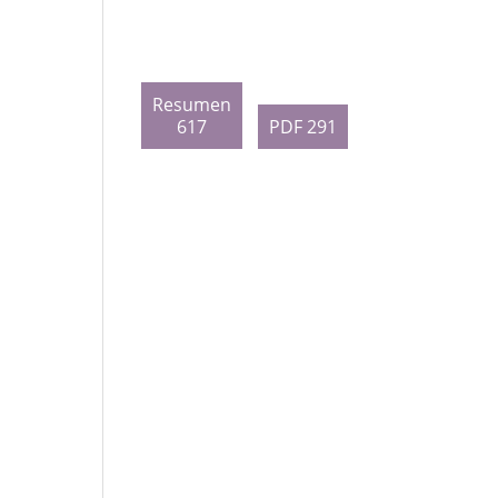
Resumen
617
PDF 291