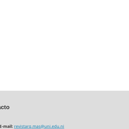
Contacto
E-mail:
revistarq.mas@uni.edu.ni