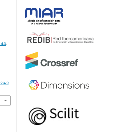
 4.0
.
2i4.9