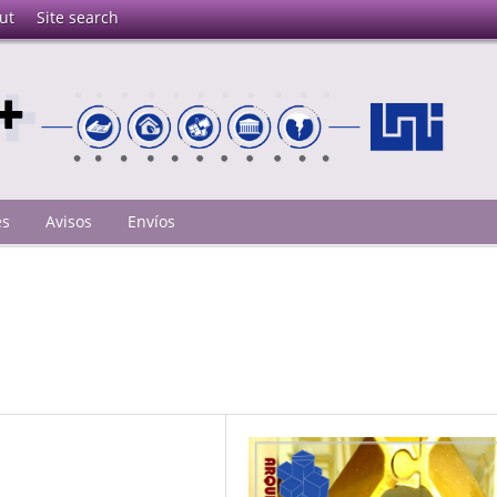
ut
Site search
es
Avisos
Envíos