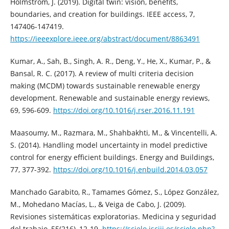
Holmström, J. (2019). Digital twin: vision, benefits,
boundaries, and creation for buildings. IEEE access, 7,
147406-147419.
https://ieeexplore.ieee.org/abstract/document/8863491
Kumar, A., Sah, B., Singh, A. R., Deng, Y., He, X., Kumar, P., &
Bansal, R. C. (2017). A review of multi criteria decision
making (MCDM) towards sustainable renewable energy
development. Renewable and sustainable energy reviews,
69, 596-609.
https://doi.org/10.1016/j.rser.2016.11.191
Maasoumy, M., Razmara, M., Shahbakhti, M., & Vincentelli, A.
S. (2014). Handling model uncertainty in model predictive
control for energy efficient buildings. Energy and Buildings,
77, 377-392.
https://doi.org/10.1016/j.enbuild.2014.03.057
Manchado Garabito, R., Tamames Gómez, S., López González,
M., Mohedano Macías, L., & Veiga de Cabo, J. (2009).
Revisiones sistemáticas exploratorias. Medicina y seguridad
del trabajo, 55(216), 12-19.
https://scielo.isciii.es/scielo.php?