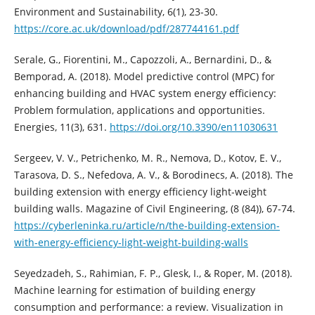
Environment and Sustainability, 6(1), 23-30.
https://core.ac.uk/download/pdf/287744161.pdf
Serale, G., Fiorentini, M., Capozzoli, A., Bernardini, D., &
Bemporad, A. (2018). Model predictive control (MPC) for
enhancing building and HVAC system energy efficiency:
Problem formulation, applications and opportunities.
Energies, 11(3), 631.
https://doi.org/10.3390/en11030631
Sergeev, V. V., Petrichenko, M. R., Nemova, D., Kotov, E. V.,
Tarasova, D. S., Nefedova, A. V., & Borodinecs, A. (2018). The
building extension with energy efficiency light-weight
building walls. Magazine of Civil Engineering, (8 (84)), 67-74.
https://cyberleninka.ru/article/n/the-building-extension-
with-energy-efficiency-light-weight-building-walls
Seyedzadeh, S., Rahimian, F. P., Glesk, I., & Roper, M. (2018).
Machine learning for estimation of building energy
consumption and performance: a review. Visualization in