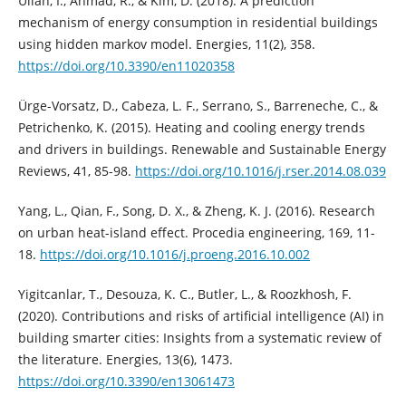
Ullah, I., Ahmad, R., & Kim, D. (2018). A prediction
mechanism of energy consumption in residential buildings
using hidden markov model. Energies, 11(2), 358.
https://doi.org/10.3390/en11020358
Ürge-Vorsatz, D., Cabeza, L. F., Serrano, S., Barreneche, C., &
Petrichenko, K. (2015). Heating and cooling energy trends
and drivers in buildings. Renewable and Sustainable Energy
Reviews, 41, 85-98.
https://doi.org/10.1016/j.rser.2014.08.039
Yang, L., Qian, F., Song, D. X., & Zheng, K. J. (2016). Research
on urban heat-island effect. Procedia engineering, 169, 11-
18.
https://doi.org/10.1016/j.proeng.2016.10.002
Yigitcanlar, T., Desouza, K. C., Butler, L., & Roozkhosh, F.
(2020). Contributions and risks of artificial intelligence (AI) in
building smarter cities: Insights from a systematic review of
the literature. Energies, 13(6), 1473.
https://doi.org/10.3390/en13061473