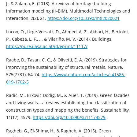
J., & Zalama, E. (2018). A review of heritage building
information modeling (H-BIM). Multimodal Technologies and
Interaction, 2(2), 21.
https://doi.org/10.3390/mti2020021
Lucon, O., Ürge-Vorsatz, D., Ahmed, A. Z., Akbari, H., Bertoldi,
P., Cabeza, L. F., ... & Vilariño, M. V. (2014). Buildings.
https://pure.iiasa.ac.at/id/eprint/11117/
Raabe, D., Tasan, C. C., & Olivetti, E. A. (2019). Strategies for
improving the sustainability of structural metals. Nature,
575(7781), 64-74.
https://www.nature.com/articles/s41586-
019-1702-5
Radić, M., Brković Dodig, M., & Auer, T. (2019). Green facades
and living walls—a review establishing the classification of
construction types and mapping the benefits. Sustainability,
11(17), 4579.
https://doi.org/10.3390/su11174579
Ragheb, G., El-Shimy, H., & Ragheb, A. (2015). Green