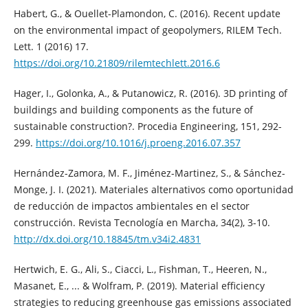
Habert, G., & Ouellet-Plamondon, C. (2016). Recent update
on the environmental impact of geopolymers, RILEM Tech.
Lett. 1 (2016) 17.
https://doi.org/10.21809/rilemtechlett.2016.6
Hager, I., Golonka, A., & Putanowicz, R. (2016). 3D printing of
buildings and building components as the future of
sustainable construction?. Procedia Engineering, 151, 292-
299.
https://doi.org/10.1016/j.proeng.2016.07.357
Hernández-Zamora, M. F., Jiménez-Martinez, S., & Sánchez-
Monge, J. I. (2021). Materiales alternativos como oportunidad
de reducción de impactos ambientales en el sector
construcción. Revista Tecnología en Marcha, 34(2), 3-10.
http://dx.doi.org/10.18845/tm.v34i2.4831
Hertwich, E. G., Ali, S., Ciacci, L., Fishman, T., Heeren, N.,
Masanet, E., ... & Wolfram, P. (2019). Material efficiency
strategies to reducing greenhouse gas emissions associated