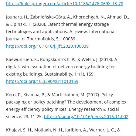
https://link.springer.com/article/10.1186/1476-069X-13-78
Jouhara, H., Żabnieńska-Góra, A., Khordehgah, N., Ahmad, D.,
& Lipinski, T. (2020). Latent thermal energy storage
technologies and applications: A review. International
Journal of Thermofluids, 5, 100039.
https://doi.org/10.1016/j.ijft.2020.100039
Kaewunruen, S., Rungskunroch, P., & Welsh, J. (2018). A
digital-twin evaluation of net zero energy building for
existing buildings. Sustainability, 11(1), 159.
https://doi.org/10.3390/su11010159
Kern, F., Kivimaa, P., & Martiskainen, M. (2017). Policy
packaging or policy patching? The development of complex
energy efficiency policy mixes. Energy research & social
science, 23, 11-25.
https://doi.org/10.1016/j.erss.2016.11.002
Khajavi, S. H., Motlagh, N. H., Jaribion, A., Werner, L. C., &