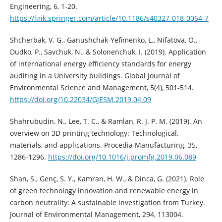
Engineering, 6, 1-20.
https://link.springer.com/article/10.1186/s40327-018-0064-7
Shcherbak, V. G., Ganushchak-Yefimenko, L., Nifatova, O.,
Dudko, P., Savchuk, N., & Solonenchuk, I. (2019). Application
of international energy efficiency standards for energy
auditing in a University buildings. Global Journal of
Environmental Science and Management, 5(4), 501-514.
https://doi.org/10.22034/GJESM.2019.04.09
Shahrubudin, N., Lee, T. C., & Ramlan, R. J. P. M. (2019). An
overview on 3D printing technology: Technological,
materials, and applications. Procedia Manufacturing, 35,
1286-1296.
https://doi.org/10.1016/j.promfg.2019.06.089
Shan, S., Genç, S. Y., Kamran, H. W., & Dinca, G. (2021). Role
of green technology innovation and renewable energy in
carbon neutrality: A sustainable investigation from Turkey.
Journal of Environmental Management, 294, 113004.