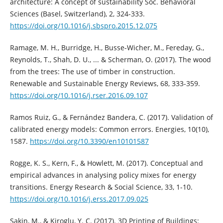
architecture: A concept of sustainability Soc. Behavioral
Sciences (Basel, Switzerland), 2, 324-333.
https://doi.org/10.1016/j.sbspro.2015.12.075
Ramage, M. H., Burridge, H., Busse-Wicher, M., Fereday, G.,
Reynolds, T., Shah, D. U., ... & Scherman, O. (2017). The wood
from the trees: The use of timber in construction.
Renewable and Sustainable Energy Reviews, 68, 333-359.
https://doi.org/10.1016/j.rser.2016.09.107
Ramos Ruiz, G., & Fernández Bandera, C. (2017). Validation of
calibrated energy models: Common errors. Energies, 10(10),
1587.
https://doi.org/10.3390/en10101587
Rogge, K. S., Kern, F., & Howlett, M. (2017). Conceptual and
empirical advances in analysing policy mixes for energy
transitions. Energy Research & Social Science, 33, 1-10.
https://doi.org/10.1016/j.erss.2017.09.025
Sakin, M., & Kiroglu, Y. C. (2017). 3D Printing of Buildings: