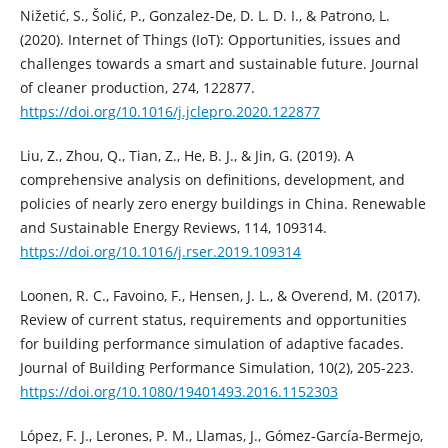
Nižetić, S., Šolić, P., Gonzalez-De, D. L. D. I., & Patrono, L.
(2020). Internet of Things (IoT): Opportunities, issues and
challenges towards a smart and sustainable future. Journal
of cleaner production, 274, 122877.
https://doi.org/10.1016/j.jclepro.2020.122877
Liu, Z., Zhou, Q., Tian, Z., He, B. J., & Jin, G. (2019). A
comprehensive analysis on definitions, development, and
policies of nearly zero energy buildings in China. Renewable
and Sustainable Energy Reviews, 114, 109314.
https://doi.org/10.1016/j.rser.2019.109314
Loonen, R. C., Favoino, F., Hensen, J. L., & Overend, M. (2017).
Review of current status, requirements and opportunities
for building performance simulation of adaptive facades.
Journal of Building Performance Simulation, 10(2), 205-223.
https://doi.org/10.1080/19401493.2016.1152303
López, F. J., Lerones, P. M., Llamas, J., Gómez-García-Bermejo,