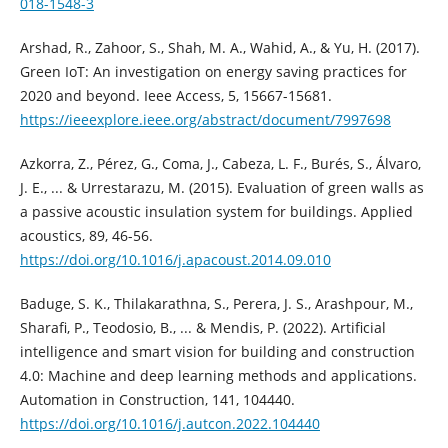
018-1548-3
Arshad, R., Zahoor, S., Shah, M. A., Wahid, A., & Yu, H. (2017).
Green IoT: An investigation on energy saving practices for
2020 and beyond. Ieee Access, 5, 15667-15681.
https://ieeexplore.ieee.org/abstract/document/7997698
Azkorra, Z., Pérez, G., Coma, J., Cabeza, L. F., Burés, S., Álvaro,
J. E., ... & Urrestarazu, M. (2015). Evaluation of green walls as
a passive acoustic insulation system for buildings. Applied
acoustics, 89, 46-56.
https://doi.org/10.1016/j.apacoust.2014.09.010
Baduge, S. K., Thilakarathna, S., Perera, J. S., Arashpour, M.,
Sharafi, P., Teodosio, B., ... & Mendis, P. (2022). Artificial
intelligence and smart vision for building and construction
4.0: Machine and deep learning methods and applications.
Automation in Construction, 141, 104440.
https://doi.org/10.1016/j.autcon.2022.104440