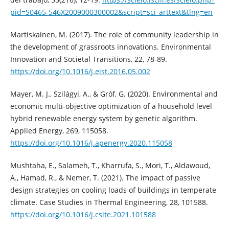
pid=S0465-546X2009000300002&script=sci_arttext&tlng=en
Martiskainen, M. (2017). The role of community leadership in
the development of grassroots innovations. Environmental
Innovation and Societal Transitions, 22, 78-89.
https://doi.org/10.1016/j.eist.2016.05.002
Mayer, M. J., Szilágyi, A., & Gróf, G. (2020). Environmental and
economic multi-objective optimization of a household level
hybrid renewable energy system by genetic algorithm.
Applied Energy, 269, 115058.
https://doi.org/10.1016/j.apenergy.2020.115058
Mushtaha, E., Salameh, T., Kharrufa, S., Mori, T., Aldawoud,
A., Hamad, R., & Nemer, T. (2021). The impact of passive
design strategies on cooling loads of buildings in temperate
climate. Case Studies in Thermal Engineering, 28, 101588.
https://doi.org/10.1016/j.csite.2021.101588