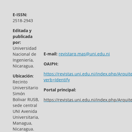
E-ISSN:
2518-2943
Editada y
publicada
por:
Universidad
E-mail:
revistarq.mas@uni.edu.ni
Nacional de
Ingeniería,
OAIPH:
Nicaragua.
https://revistas.uni.edu.ni/index.php/Arquit
Ubicación
:
verb=Identify
Recinto
Universitario
Portal principal:
Simón
Bolivar RUSB,
https://revistas.uni.edu.ni/index.php/Arquit
sede central
UNI Avenida
Universitaria,
Managua,
Nicaragua.