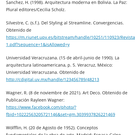
Sanchez, H. (1998). Arquitectura moderna en Bolivia. La Paz:
Plural editores/Cecilia Scholz.
Silvestre, C. (s.f.). Del Styling al Streamline. Convergencias.
Obtenido de
https://m.riunet.upv.es/bitstream/handle/10251/110923/Revi
1.pdf?sequence=1&isAllowed=y
Universidad Veracruzana. (15 de abril-junio de 1990). La
arquitectura latinoamericana, p. 5. Veracruz, México:
Universidad Veracruzana. Obtenido de
http://cdigital.uv.mx/handle/123456789/48213
Wagner, R. (8 de noviembre de 2021). Art Deco. Obtenido de
Publicación Rayleen Wagner:
https://www.facebook.com/photo/?
fbid=10222563205721146&set=gm.3039937826221469
Wölfflin, H. (20 de Agosto de 1952). Conceptos
fundamentales de la obra de arte. Madrid: Espasa-Calpe