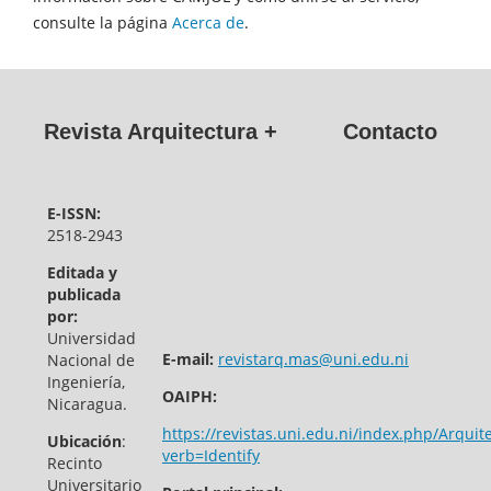
consulte la página
Acerca de
.
Revista Arquitectura +
Contacto
E-ISSN:
2518-2943
Editada y
publicada
por:
Universidad
E-mail:
revistarq.mas@uni.edu.ni
Nacional de
Ingeniería,
OAIPH:
Nicaragua.
https://revistas.uni.edu.ni/index.php/Arquit
Ubicación
:
verb=Identify
Recinto
Universitario