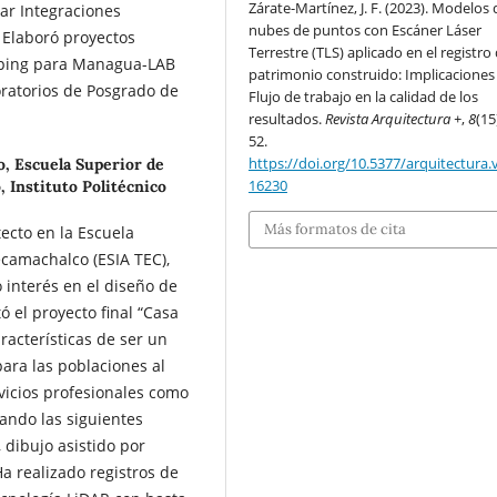
Zárate-Martínez, J. F. (2023). Modelos 
iar Integraciones
nubes de puntos con Escáner Láser
 Elaboró proyectos
Terrestre (TLS) aplicado en el registro 
pping para Managua-LAB
patrimonio construido: Implicaciones
ratorios de Posgrado de
Flujo de trabajo en la calidad de los
resultados.
Revista Arquitectura +
,
8
(15
52.
https://doi.org/10.5377/arquitectura.v
o, Escuela Superior de
16230
 Instituto Politécnico
Más formatos de cita
ecto en la Escuela
ecamachalco (ESIA TEC),
o interés en el diseño de
ó el proyecto final “Casa
aracterísticas de ser un
ara las poblaciones al
vicios profesionales como
ando las siguientes
 dibujo asistido por
a realizado registros de