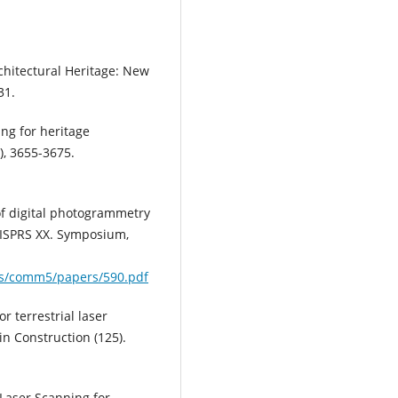
rchitectural Heritage: New
31.
ing for heritage
), 3655-3675.
 of digital photogrammetry
 ISPRS XX. Symposium,
ess/comm5/papers/590.pdf
or terrestrial laser
in Construction (125).
). Laser Scanning for