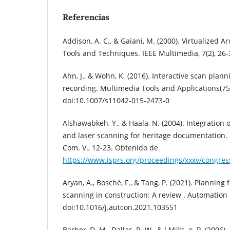
Referencias
Addison, A. C., & Gaiani, M. (2000). Virtualized A
Tools and Techniques. IEEE Multimedia, 7(2), 26-
Ahn, J., & Wohn, K. (2016). Interactive scan plann
recording. Multimedia Tools and Applications(75
doi:10.1007/s11042-015-2473-0
Alshawabkeh, Y., & Haala, N. (2004). Integration
and laser scanning for heritage documentation.
Com. V., 12-23. Obtenido de
https://www.isprs.org/proceedings/xxxv/congr
Aryan, A., Bosché, F., & Tang, P. (2021). Planning f
scanning in construction: A review . Automation 
doi:10.1016/j.autcon.2021.103551
Barber, D. M., Dallas, R. W., & J Mills, o. P. (2006