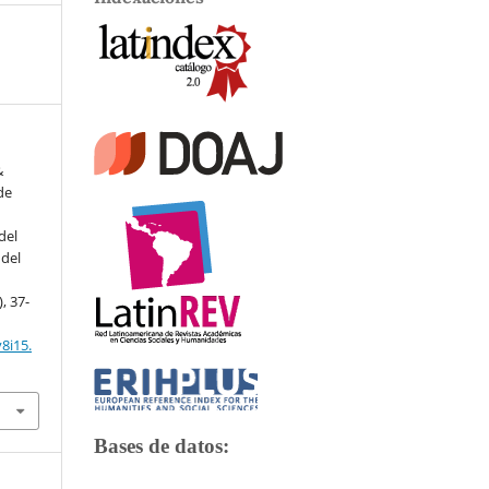
&
de
del
 del
), 37-
8i15.
Bases de datos: