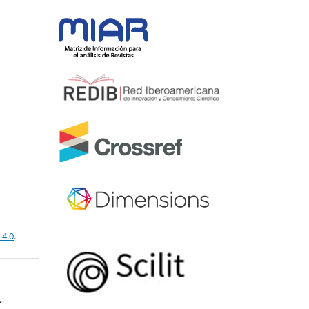
 4.0
.
&