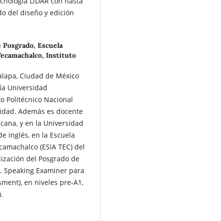
cnología LiDAR con hasta
o del diseño y edición
e Posgrado, Escuela
Tecamachalco, Instituto
palapa, Ciudad de México
gía Universidad
o Politécnico Nacional
alidad. Además es docente
icana, y en la Universidad
e inglés, en la Escuela
camachalco (ESIA TEC) del
lización del Posgrado de
és. Speaking Examiner para
ment), en niveles pre-A1,
.