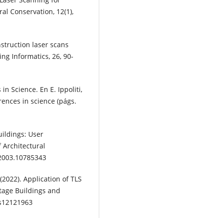
ral Conservation, 12(1),
nstruction laser scans
g Informatics, 26, 90-
in Science. En E. Ippoliti,
erences in science (págs.
uildings: User
 Architectural
.2003.10785343
(2022). Application of TLS
tage Buildings and
gs12121963