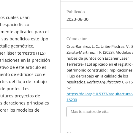
Publicado
os cuales usan
2023-06-30
 espacio físico
amente aplicados para el
 sus beneficios este tipo
Cómo citar
etalle geométrico,
Cruz-Ramírez, L. C., Uribe-Piedras, V., 
Zárate-Martínez, J. F. (2023). Modelos 
r láser terrestre (TLS).
nubes de puntos con Escáner Láser
riaciones en la precisión
Terrestre (TLS) aplicado en el registro 
tivo de este artículo es
patrimonio construido: Implicaciones
ento de edificios con el
Flujo de trabajo en la calidad de los
tes del flujo de trabajo
resultados.
Revista Arquitectura +
,
8
(15
52.
de puntos. Los
https://doi.org/10.5377/arquitectura.v
futuros proyectos de
16230
nsideraciones principales
jorar los modelos de
Más formatos de cita