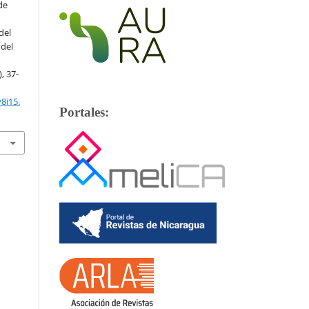
de
del
 del
), 37-
8i15.
Portales: