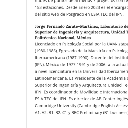
nubes de puntos de al menos 7 proyectos con te
153 estaciones. Desde Enero 2023 es el encargad
del sitio web de Posgrado en ESIA TEC del IPN.
Jorge Fernando Zárate-Martínez,
Laboratorio d
Superior de Ingeniería y Arquitectura, Unidad 
Politécnico Nacional, México
Licenciado en Psicología Social por la UAM-Izta
(1980-1986), Egresado de la Maestría en Psicolo
Iberoamericana (1987-1990). Docente del Institut
(IPN), México de 1977-1991 y de 2006- a la actu
a nivel licenciatura en la Universidad Iberoamer
Latinoamericana. Es Presidente de la Academia d
Superior de Ingeniería y Arquitectura Unidad Te
IPN. Es coordinador de Movilidad e Internaciona
ESIA TEC del IPN. Es director de AB Center Ingl
Cambridge University (Cambridge English Assess
A1, A2, B1, B2, C1 y BEC Preliminary (B1 business)