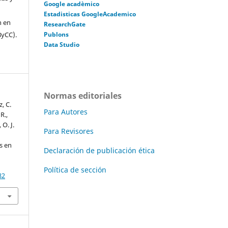
Google acadèmico
Estadisticas GoogleAcademico
n en
ResearchGate
ByCC).
Publons
Data Studio
Normas editoriales
, C.
Para Autores
R.,
 O. J.
Para Revisores
os en
Declaración de publicación ética
Política de sección
82