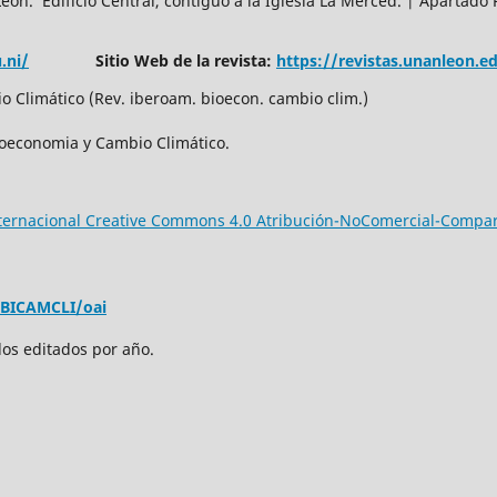
n. Edificio Central, contiguo a la Iglesia La Merced. | Apartado 
.ni/
Sitio Web de la revista:
https://revistas.unanleon.
 Climático (Rev. iberoam. bioecon. cambio clim.)
ioeconomia y Cambio Climático.
nternacional Creative Commons 4.0 Atribución-NoComercial-Compar
EBICAMCLI/oai
los editados por año.