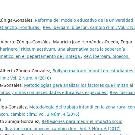
 Zúniga-González,
Reforma del modelo educativo de la universidad
, Olancho, Honduras
,
Rev. iberoam. bioecon. cambio clim.: Vol. 2 
 Alberto Zúniga-González, Mauricio José Hernández-Rueda, Edgar
 harinero Triticum aestivum, una alternativa para la soberanía
limático, en el departamento de Jinotega
,
Rev. iberoam. bioecon.
s Alberto Zúniga-González,
Bullyng maltrato infantil en estudiantes
lim.: Vol. 2 Núm. 4 (2016)
ga-Gonzalez,
Metodologías para analizar los factores que limitan al
s niños y niñas con necesidades educativas especiales
,
Rev. iberoa
)
niga-González,
Metodología del trabajo infantil en la zona rural con
con. cambio clim.: Vol. 2 Núm. 4 (2016)
rto Zúniga-Gonzalez,
Reflexiones para medir el impacto socio
o
,
Rev. iberoam. bioecon. cambio clim.: Vol. 3 Núm. 6 (2017)