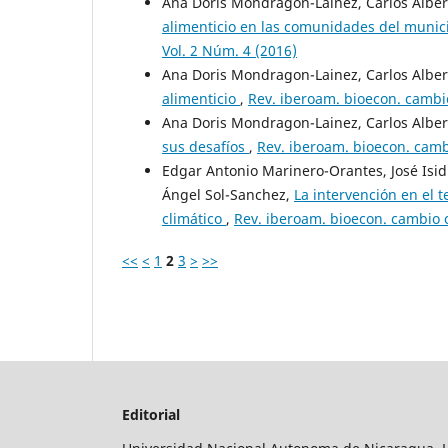
Ana Doris Mondragon-Lainez, Carlos Albe
alimenticio en las comunidades del munic
Vol. 2 Núm. 4 (2016)
Ana Doris Mondragon-Lainez, Carlos Albe
alimenticio
,
Rev. iberoam. bioecon. cambio
Ana Doris Mondragon-Lainez, Carlos Albe
sus desafíos
,
Rev. iberoam. bioecon. cambi
Edgar Antonio Marinero-Orantes, José Isid
Ángel Sol-Sanchez,
La intervención en el t
climático
,
Rev. iberoam. bioecon. cambio c
<<
<
1
2
3
>
>>
Editorial