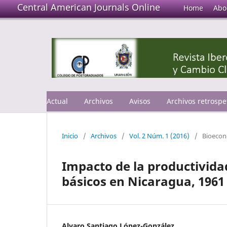
Central American Journals Online
Home
Abo
Actual
Archivos
Avisos
Archivos retrospe
Inicio
/
Archivos
/
Vol. 2 Núm. 1 (2016)
/
Bioeco
Impacto de la productividad
básicos en Nicaragua, 1961 
Alvaro Santiago López-González