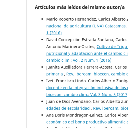
Artículos más leídos del mismo autor/a
Mario Roberto Hernandez, Carlos Alberto
nacional de agricultura (UNA) Catacamas
1 (2016)
David Concepción Estrada Santana, Carlos
Antonio Marinero-Orates,
Cultivo de Trigo
nutricional y adaptación ante el cambio c
cambio clim.: Vol. 2 Núm. 1 (2016)
Juanita Auxiliadora Herrera-Acosta, Carlo
primaria
,
Rev. iberoam. bioecon. cambio c
Ivett Francisca Lindo, Carlos Alberto Zuni
docente en la integración inclusiva de lo
bioecon. cambio clim.: Vol. 3 Núm. 5 (2017
Juan de Dios Avendaño, Carlos Alberto Zú
edades de escolaridad
,
Rev. iberoam. bioe
Ana Doris Mondragon-Lainez, Carlos Albe
económico del bono productivo alimentici