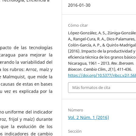
2016-01-30
Cómo citar
López-González, A. S., Zúniga-González
A., Rangel-Cura, R. A., Dios-Palamares, 
Colón-García, A. P., & Quirós-Madrigal,
pacto de las tecnologías
(2016). Impacto de la productividad y
caragua para mejorar la
eficiencia técnica de los granos básic
derando la variabilidad del
Nicaragua, 1961 – 2013.
Rev. Iberoam.
Bioecon. Cambio Clim.
,
2
(1), 411-436.
a los rubros: Arroz, maíz y
https://doi.org/10.5377/ribcc.v2i1.56
 de Malmquist, que mide la
s causas de estas en bases
Más formatos de cita
su vez es explicada por la
Número
o uniforme del indicador
Vol. 2 Núm. 1 (2016)
oz, frijol y maíz) durante
que la evolución de los
Sección
los indicadores de cambio