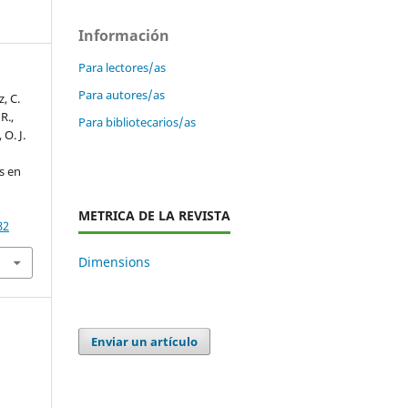
Información
Para lectores/as
Para autores/as
, C.
R.,
Para bibliotecarios/as
 O. J.
os en
METRICA DE LA REVISTA
82
Dimensions
Enviar un artículo