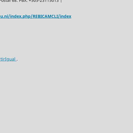
Postal 68. PBX: +505-23115013 |
edu.ni/index.php/REBICAMCLI/index
tirIgual
.