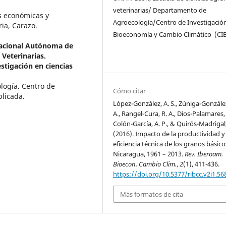
veterinarias/ Departamento de
s económicas y
Agroecología/Centro de Investigació
ria, Carazo.
Bioeconomía y Cambio Climático (CI
acional Autónoma de
 Veterinarias.
tigación en ciencias
logía. Centro de
Cómo citar
plicada.
López-González, A. S., Zúniga-González
A., Rangel-Cura, R. A., Dios-Palamares, 
Colón-García, A. P., & Quirós-Madrigal,
(2016). Impacto de la productividad y
eficiencia técnica de los granos básic
Nicaragua, 1961 – 2013.
Rev. Iberoam.
Bioecon. Cambio Clim.
,
2
(1), 411-436.
https://doi.org/10.5377/ribcc.v2i1.56
Más formatos de cita