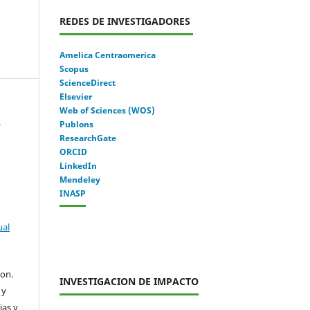
REDES DE INVESTIGADORES
Amelica Centraomerica
Scopus
ScienceDirect
Elsevier
Web of Sciences (WOS)
.
Publons
ResearchGate
ORCID
LinkedIn
Mendeley
INASP
ual
con.
INVESTIGACION DE IMPACTO
 y
ias y