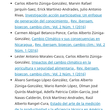
Carlos Alberto Zúniga-González, Marvin Rafael
Jarquín-Saez, Erick Martinez-Andrades, Julio Antonio
Rivas,
Investigación acción participativa: Un enfoque
de generación del conocimiento
,
Rev. iberoam.
bioecon. cambio clim.: Vol. 2 Núm. 1 (2016)
Carmen Abigail Betanco-Ponce, Carlos Alberto Zúniga-
González,
Cambio Climático y sus consecuencias en
Nicaragua
,
Rev. iberoam. bioecon. cambio clim.: Vol. 2
Núm. 1 (2016)
Lester Antonio Morales-Casco, Carlos Alberto Zúniga-
González,
Impactos del cambio climático en la
agricultura y seguridad alimentaria
,
Rev. iberoam.
bioecon. cambio clim.: Vol. 2 Núm. 1 (2016)
Álvaro Santiago López-González, Carlos Alberto
Zúniga-González, Mario Ramón López, Olman José
Quirós-Madrigal, Adelfa Patricia Colón-García, José
Navas-Calderón, Erick Martínez-Andrades, Raúl
Alberto Rangel-Cura,
Estado del arte de la medición
de la productividad y la eficiencia técnica en América