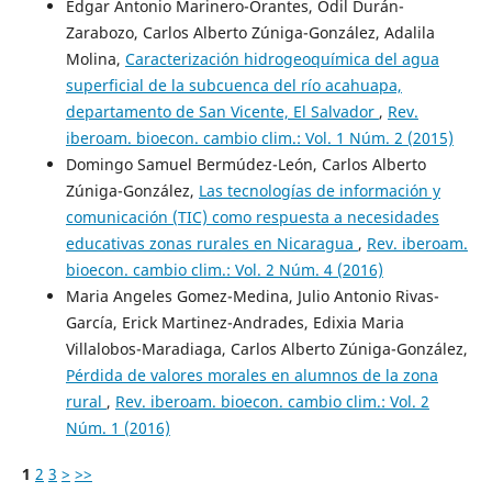
Edgar Antonio Marinero-Orantes, Odil Durán-
Zarabozo, Carlos Alberto Zúniga-González, Adalila
Molina,
Caracterización hidrogeoquímica del agua
superficial de la subcuenca del río acahuapa,
departamento de San Vicente, El Salvador
,
Rev.
iberoam. bioecon. cambio clim.: Vol. 1 Núm. 2 (2015)
Domingo Samuel Bermúdez-León, Carlos Alberto
Zúniga-González,
Las tecnologías de información y
comunicación (TIC) como respuesta a necesidades
educativas zonas rurales en Nicaragua
,
Rev. iberoam.
bioecon. cambio clim.: Vol. 2 Núm. 4 (2016)
Maria Angeles Gomez-Medina, Julio Antonio Rivas-
García, Erick Martinez-Andrades, Edixia Maria
Villalobos-Maradiaga, Carlos Alberto Zúniga-González,
Pérdida de valores morales en alumnos de la zona
rural
,
Rev. iberoam. bioecon. cambio clim.: Vol. 2
Núm. 1 (2016)
1
2
3
>
>>