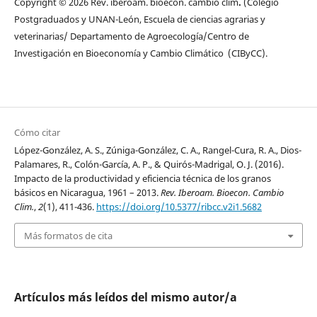
Copyright © 2026 Rev. iberoam. bioecon. cambio clim
.
(Colegio
Postgraduados y UNAN-León, Escuela de ciencias agrarias y
veterinarias/ Departamento de Agroecología/Centro de
Investigación en Bioeconomía y Cambio Climático (CIByCC).
Cómo citar
López-González, A. S., Zúniga-González, C. A., Rangel-Cura, R. A., Dios-
Palamares, R., Colón-García, A. P., & Quirós-Madrigal, O. J. (2016).
Impacto de la productividad y eficiencia técnica de los granos
básicos en Nicaragua, 1961 – 2013.
Rev. Iberoam. Bioecon. Cambio
Clim.
,
2
(1), 411-436.
https://doi.org/10.5377/ribcc.v2i1.5682
Más formatos de cita
Artículos más leídos del mismo autor/a