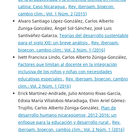
Latina: Caso Nicaragua
,
Rev. iberoam. bioecon.
cambio clim.: Vol. 1 Núm. 2 (2015)
Alvaro Santiago López-González, Carlos Alberto
Zuniga-González, Ángel Sol-Sánchez, José Luis
Santiváñez-Galarza,
Teorías del desarrollo sustentable
para el siglo XXI: un breve análisis
,
Rev. iberoam.
bioecon. cambio clim.: Vol. 2 Núm. 1 (2016)
Ivett Francisca Lindo, Carlos Alberto Zúniga-González,
Factores que limitan al docente en la integración
inclusiva de los niños y niñas con necesidades
educativas especiales
,
Rev. iberoam. bioecon. cambio
clim.: Vol. 2 Núm. 1 (2016)
Erick Martinez-Andrade, Julio Antonio Rivas-García,
Edixia María Villalobos-Maradiaga, Elvin Ariel Gómez-
Trujillo, Carlos Alberto Zúniga-González,
Plan de
desarrollo humano nicaragüense, 2012-2016: un
enfoque para la educación y desarrollo rural
,
Rev.
iberoam. bioecon. cambio clim.: Vol. 2 Núm. 1 (2016)