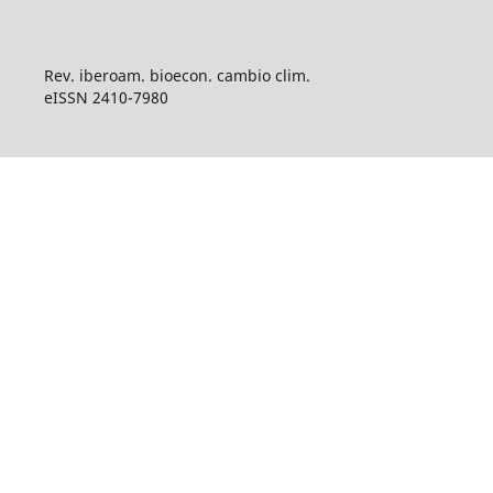
Rev. iberoam. bioecon. cambio clim.
eISSN 2410-7980