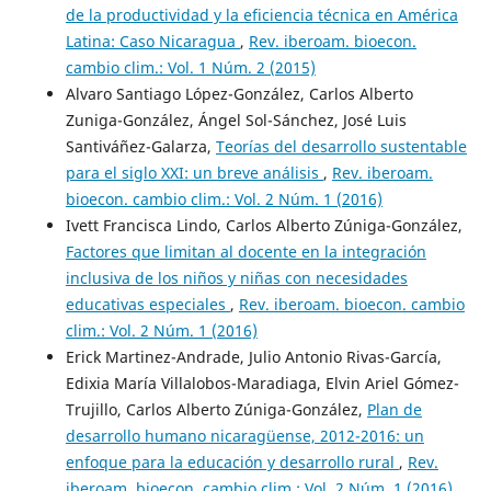
de la productividad y la eficiencia técnica en América
Latina: Caso Nicaragua
,
Rev. iberoam. bioecon.
cambio clim.: Vol. 1 Núm. 2 (2015)
Alvaro Santiago López-González, Carlos Alberto
Zuniga-González, Ángel Sol-Sánchez, José Luis
Santiváñez-Galarza,
Teorías del desarrollo sustentable
para el siglo XXI: un breve análisis
,
Rev. iberoam.
bioecon. cambio clim.: Vol. 2 Núm. 1 (2016)
Ivett Francisca Lindo, Carlos Alberto Zúniga-González,
Factores que limitan al docente en la integración
inclusiva de los niños y niñas con necesidades
educativas especiales
,
Rev. iberoam. bioecon. cambio
clim.: Vol. 2 Núm. 1 (2016)
Erick Martinez-Andrade, Julio Antonio Rivas-García,
Edixia María Villalobos-Maradiaga, Elvin Ariel Gómez-
Trujillo, Carlos Alberto Zúniga-González,
Plan de
desarrollo humano nicaragüense, 2012-2016: un
enfoque para la educación y desarrollo rural
,
Rev.
iberoam. bioecon. cambio clim.: Vol. 2 Núm. 1 (2016)