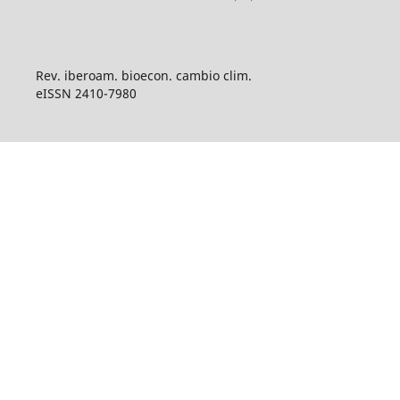
Rev. iberoam. bioecon. cambio clim.
eISSN 2410-7980