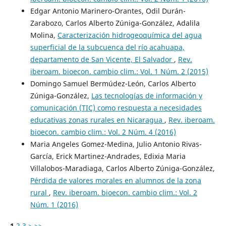
Edgar Antonio Marinero-Orantes, Odil Durán-
Zarabozo, Carlos Alberto Zúniga-González, Adalila
Molina,
Caracterización hidrogeoquímica del agua
superficial de la subcuenca del río acahuapa,
departamento de San Vicente, El Salvador
,
Rev.
iberoam. bioecon. cambio clim.: Vol. 1 Núm. 2 (2015)
Domingo Samuel Bermúdez-León, Carlos Alberto
Zúniga-González,
Las tecnologías de información y
comunicación (TIC) como respuesta a necesidades
educativas zonas rurales en Nicaragua
,
Rev. iberoam.
bioecon. cambio clim.: Vol. 2 Núm. 4 (2016)
Maria Angeles Gomez-Medina, Julio Antonio Rivas-
García, Erick Martinez-Andrades, Edixia Maria
Villalobos-Maradiaga, Carlos Alberto Zúniga-González,
Pérdida de valores morales en alumnos de la zona
rural
,
Rev. iberoam. bioecon. cambio clim.: Vol. 2
Núm. 1 (2016)
1
2
3
>
>>