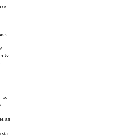
es y
a
ones:
 y
ierto
en
chos
s
s, así
vista