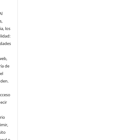
Al
s,
a, los
lidad:
idades
web,
ría de
el
nden.
Acceso
ecir
rio
imir,
ito
egal o