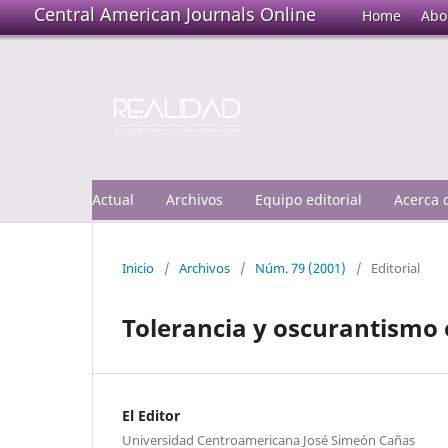
Central American Journals Online
Home
Abo
Actual
Archivos
Equipo editorial
Acerca
Inicio
/
Archivos
/
Núm. 79 (2001)
/
Editorial
Tolerancia y oscurantismo 
El Editor
Universidad Centroamericana José Simeón Cañas