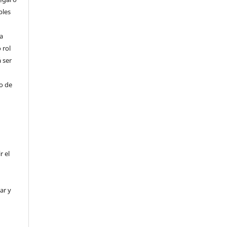
bles
a
 rol
 ser
ho de
r el
ar y