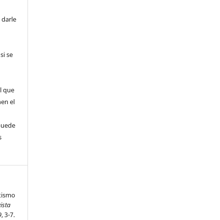
 darle
si se
l que
nen el
puede
s
ntismo
ista
9
, 3-7.