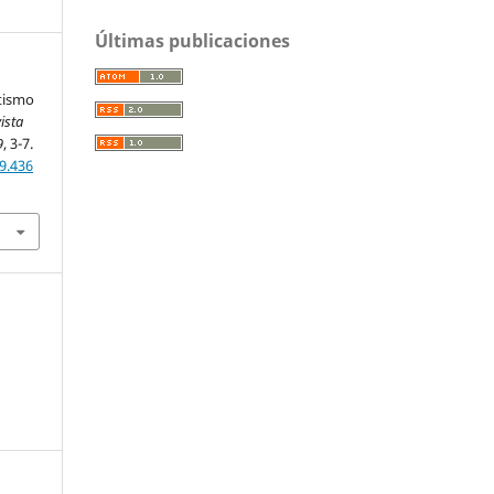
Últimas publicaciones
ntismo
ista
9
, 3-7.
9.436