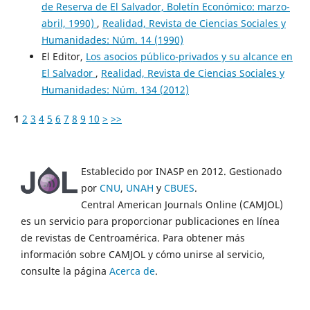
de Reserva de El Salvador, Boletín Económico: marzo-
abril, 1990)
,
Realidad, Revista de Ciencias Sociales y
Humanidades: Núm. 14 (1990)
El Editor,
Los asocios público-privados y su alcance en
El Salvador
,
Realidad, Revista de Ciencias Sociales y
Humanidades: Núm. 134 (2012)
1
2
3
4
5
6
7
8
9
10
>
>>
Establecido por INASP en 2012. Gestionado
por
CNU
,
UNAH
y
CBUES
.
Central American Journals Online (CAMJOL)
es un servicio para proporcionar publicaciones en línea
de revistas de Centroamérica. Para obtener más
información sobre CAMJOL y cómo unirse al servicio,
consulte la página
Acerca de
.