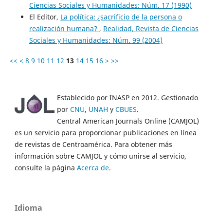
Ciencias Sociales y Humanidades: Núm. 17 (1990)
El Editor,
La política: ¿sacrificio de la persona o
realización humana?
,
Realidad, Revista de Ciencias
Sociales y Humanidades: Núm. 99 (2004)
<<
<
8
9
10
11
12
13
14
15
16
>
>>
Establecido por INASP en 2012. Gestionado
por
CNU
,
UNAH
y
CBUES
.
Central American Journals Online (CAMJOL)
es un servicio para proporcionar publicaciones en línea
de revistas de Centroamérica. Para obtener más
información sobre CAMJOL y cómo unirse al servicio,
consulte la página
Acerca de
.
Idioma