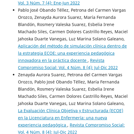
Vol. 3 Núm. 7 (4): Ene-Jun 2022
Pablo José Obando Téllez, Petrona del Carmen Vargas
Orozco, Zenayda Aurora Suarez, María Fernanda
Blandón, Rosmery Valeska Suarez, Esbelia Irene
Machado Siles, Carmen Dolores Castrillo Reyes, Maciel
Jahoska Duarte Vanegas, Luz Marina Solano Galeano,
Aplicación del método de simulación clínica dentro de
la estrategia ECOE: una experiencia pedagógica
innovadora en la práctica docente
,
Revista
Compromiso Social: Vol. 4 Núm. 8 (4): Jul-Dic 2022
Zenayda Aurora Suarez, Petrona del Carmen Vargas
Orozco, Pablo José Obando Téllez, María Fernanda
Blandón, Rosmery Valeska Suarez, Esbelia Irene
Machado Siles, Carmen Dolores Castrillo Reyes, Maciel
Jahoska Duarte Vanegas, Luz Marina Solano Galeano,
La Evaluación Clínica Objetiva y Estructurada (ECOE)
en la Licenciatura en Enfermería: una nueva
experiencia pedagógica
,
Revista Compromiso Social:
Vol. 4 Núm. 8 (4): Jul-Dic 2022