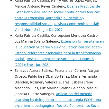
Karla Patricia Castilla, Henry Andrés López Vargas,
Marcos Antonio Reyes Centeno,
Buenas Prácticas de
Extensión y vinculación social: Confluencias teóricas
entre la Extensión, aprendizaje – servicio y
responsabilidad social
,
Revista Compromiso Social:
Vol. 4 Núm. 8 (4): Jul-Dic 2022
Karla Patricia Castilla, Concepción Mendoza Castro,
Luz Marina Solano Galeano,
Extensión Universitaria en
la Educación Superior y su vinculación con sociedad –
Estado: referentes esenciales para la transformación
social
,
Revista Compromiso Social: Vol. 1 Núm. 5
(2021): Ene - Jun 2021
Zenayda Aurora Suárez, Petrona del Carmen Vargas
Orozco, Pablo José Obando Téllez, María Fernanda
Blandón, Rosmery Valeska Suárez, Esbelia Irene
Machado Siles, Luz Marina Solano Galeano, Maciel
Jahoska Duarte Vanegas,
Aplicación del método
Learning by doing dentro de la estrategia ECOE: una
experiencia pedagógica
,
Revista Compromiso Social: