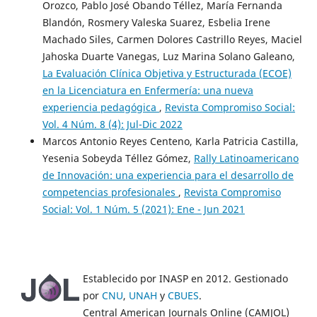
Orozco, Pablo José Obando Téllez, María Fernanda
Blandón, Rosmery Valeska Suarez, Esbelia Irene
Machado Siles, Carmen Dolores Castrillo Reyes, Maciel
Jahoska Duarte Vanegas, Luz Marina Solano Galeano,
La Evaluación Clínica Objetiva y Estructurada (ECOE)
en la Licenciatura en Enfermería: una nueva
experiencia pedagógica
,
Revista Compromiso Social:
Vol. 4 Núm. 8 (4): Jul-Dic 2022
Marcos Antonio Reyes Centeno, Karla Patricia Castilla,
Yesenia Sobeyda Téllez Gómez,
Rally Latinoamericano
de Innovación: una experiencia para el desarrollo de
competencias profesionales
,
Revista Compromiso
Social: Vol. 1 Núm. 5 (2021): Ene - Jun 2021
Establecido por INASP en 2012. Gestionado
por
CNU
,
UNAH
y
CBUES
.
Central American Journals Online (CAMJOL)