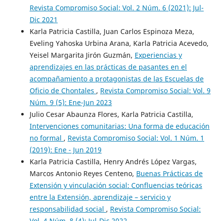
Revista Compromiso Social: Vol. 2 Núm. 6 (2021): Jul-
Dic 2021
Karla Patricia Castilla, Juan Carlos Espinoza Meza,
Eveling Yahoska Urbina Arana, Karla Patricia Acevedo,
Yeisel Margarita Jirón Guzmán,
Experiencias y
aprendizajes en las prácticas de pasantes en el
acompañamiento a protagonistas de las Escuelas de
Oficio de Chontales
,
Revista Compromiso Social: Vol. 9
Núm. 9 (5): Ene-Jun 2023
Julio Cesar Abaunza Flores, Karla Patricia Castilla,
Intervenciones comunitarias: Una forma de educación
no formal
,
Revista Compromiso Social: Vol. 1 Núm. 1
(2019): Ene - Jun 2019
Karla Patricia Castilla, Henry Andrés López Vargas,
Marcos Antonio Reyes Centeno,
Buenas Prácticas de
Extensión y vinculación social: Confluencias teóricas
entre la Extensión, aprendizaje – servicio y
responsabilidad social
,
Revista Compromiso Social:
Vol. 4 Núm. 8 (4): Jul-Dic 2022