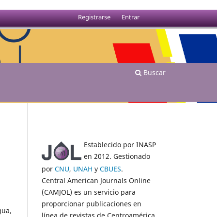
Registrarse
Entrar
Buscar
Establecido por INASP
en 2012. Gestionado
por
CNU
,
UNAH
y
CBUES
.
Central American Journals Online
(CAMJOL) es un servicio para
proporcionar publicaciones en
gua,
línea de revistas de Centroamérica.