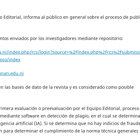
 Editorial, informa al público en general sobre el proceso de publ
entos enviados por los investigadores mediante repositorio:
du.ni/index.php/rcs/login?source=%2Findex.php%2Frcs%2Fsubmiss
coso/index
unan.edu.ni
 las bases de dato de la revista y es considerado como posible
imera evaluación o preevaluación por el Equipo Editorial, proceso
 mediante software en detección de plagio, en el cual se determina
igencia artificial (IA). Si se determina que no hay indicios de fraud
n para determinar el cumplimiento de la norma técnica generales