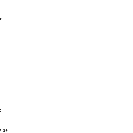
el
o
s de