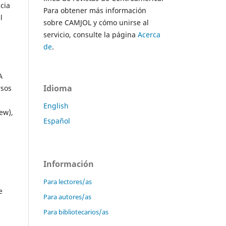
cia
Para obtener más información
l
sobre CAMJOL y cómo unirse al
servicio, consulte la página
Acerca
de
.
A
Idioma
rsos
English
ew),
Español
Información
Para lectores/as
e
Para autores/as
Para bibliotecarios/as