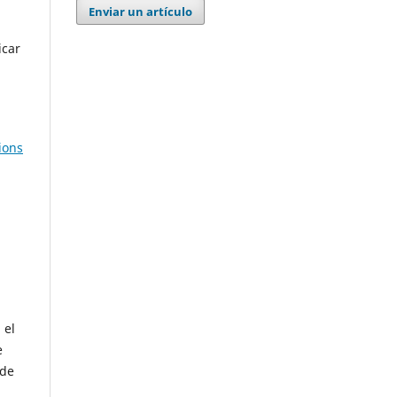
Enviar un artículo
icar
ions
 el
e
 de