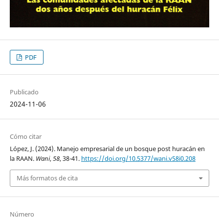
PDF
Publicado
2024-11-06
Cómo citar
López, J. (2024). Manejo empresarial de un bosque post huracán en
la RAAN.
Wani
,
58
, 38-41.
https://doi.org/10.5377/wani.v58i0.208
Más formatos de cita
Número