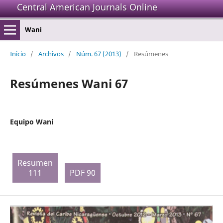
Central American Journals Online
Wani
Inicio
/
Archivos
/
Núm. 67 (2013)
/
Resúmenes
Resúmenes Wani 67
Equipo Wani
Resumen
111
PDF 90