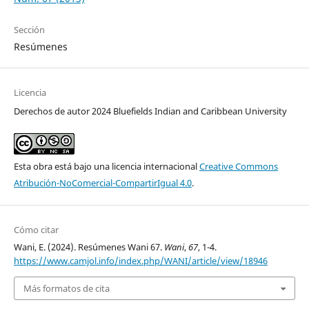
Sección
Resúmenes
Licencia
Derechos de autor 2024 Bluefields Indian and Caribbean University
Esta obra está bajo una licencia internacional
Creative Commons
Atribución-NoComercial-CompartirIgual 4.0
.
Cómo citar
Wani, E. (2024). Resúmenes Wani 67.
Wani
,
67
, 1-4.
https://www.camjol.info/index.php/WANI/article/view/18946
Más formatos de cita