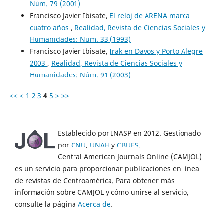
Núm. 79 (2001)
Francisco Javier Ibisate,
El reloj de ARENA marca
cuatro años
,
Realidad, Revista de Ciencias Sociales y
Humanidades: Núm. 33 (1993)
Francisco Javier Ibisate,
Irak en Davos y Porto Alegre
2003
,
Realidad, Revista de Ciencias Sociales y
Humanidades: Núm. 91 (2003)
<<
<
1
2
3
4
5
>
>>
Establecido por INASP en 2012. Gestionado
por
CNU
,
UNAH
y
CBUES
.
Central American Journals Online (CAMJOL)
es un servicio para proporcionar publicaciones en línea
de revistas de Centroamérica. Para obtener más
información sobre CAMJOL y cómo unirse al servicio,
consulte la página
Acerca de
.