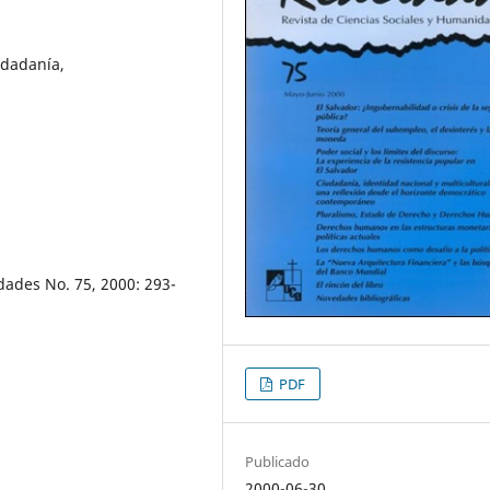
udadanía,
dades No. 75, 2000: 293-
PDF
Publicado
2000-06-30