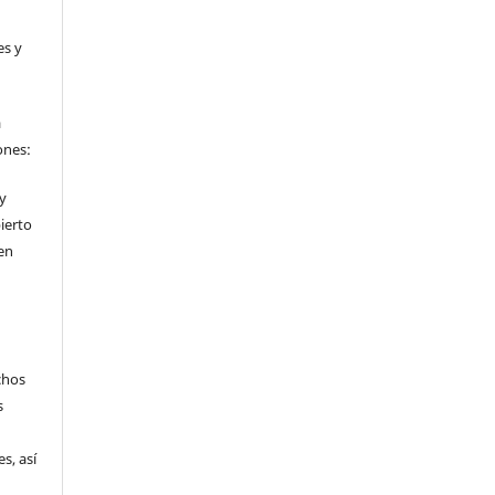
es y
a
ones:
 y
ierto
en
chos
s
s, así