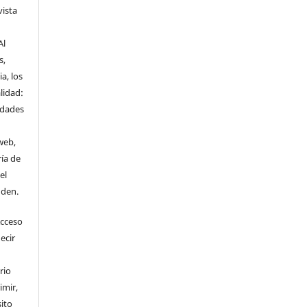
vista
Al
s,
a, los
lidad:
idades
web,
ría de
el
nden.
Acceso
ecir
rio
imir,
ito