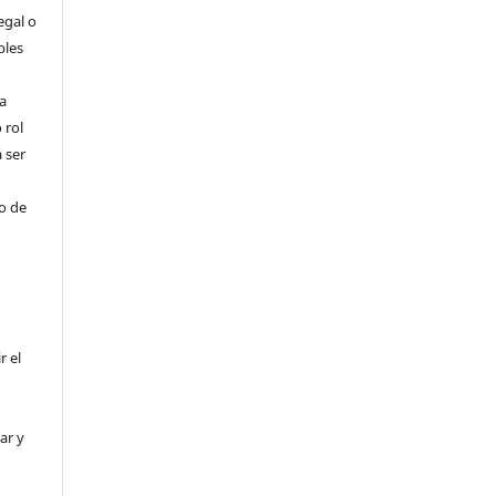
egal o
bles
a
 rol
 ser
ho de
r el
ar y