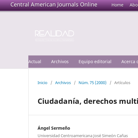
Central American Journals Online
Home
Abo
Actual
Archivos
Equipo editorial
Acerca
Inicio
/
Archivos
/
Núm. 75 (2000)
/
Artículos
Ciudadanía, derechos multi
Ángel Sermeño
Universidad Centroamericana José Simeón Cañas