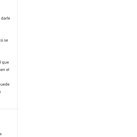
 darle
si se
l que
nen el
puede
s
a