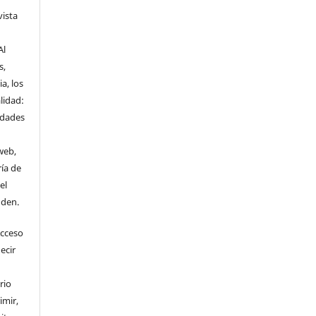
vista
Al
s,
a, los
lidad:
idades
web,
ría de
el
nden.
Acceso
ecir
rio
imir,