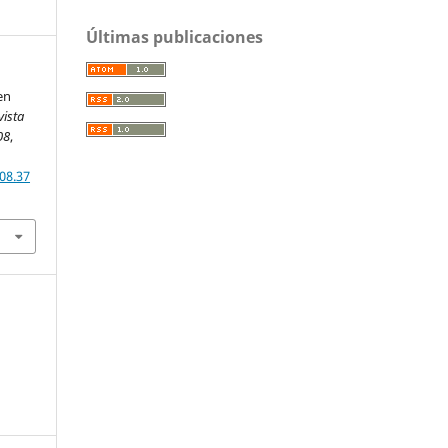
Últimas publicaciones
en
vista
08
,
08.37