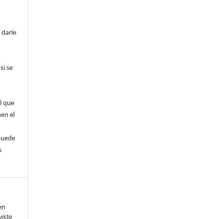
 darle
si se
l que
nen el
puede
s
en
vista