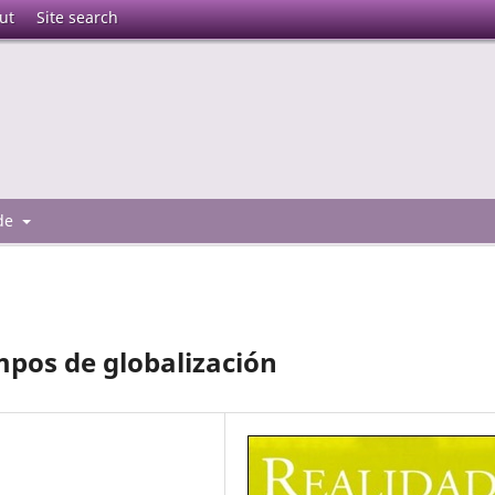
ut
Site search
 de
mpos de globalización