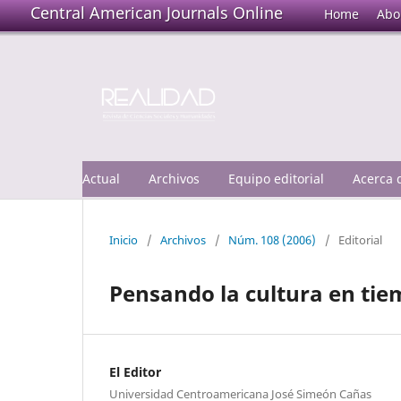
Central American Journals Online
Home
Abo
Actual
Archivos
Equipo editorial
Acerca
Inicio
/
Archivos
/
Núm. 108 (2006)
/
Editorial
Pensando la cultura en tie
El Editor
Universidad Centroamericana José Simeón Cañas