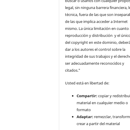
buscar o usarlos con cualquier propós
legal, sin ninguna barrera financiera, l
técnica, fuera de las que son insepara
de las que implica acceder a Internet
mismo. La única limitación en cuanto 
reproducción y distribución y el único
del copyright en este dominio, deberá
dar a los autores el control sobre la
integridad de sus trabajos y el derec
ser adecuadamente reconocidos y
citados."
Usted está en libertad de:
Compartir:
copiar y redistribui
material en cualquier medio o
formato
Adaptar:
remezclar, transform
crear a partir del material