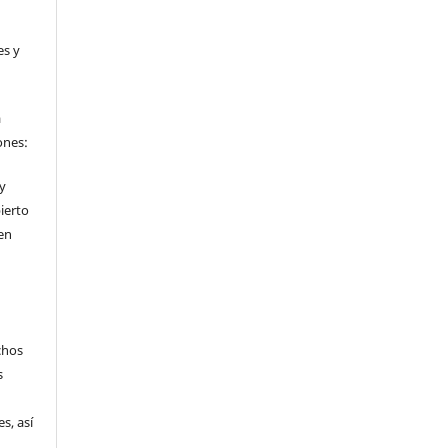
es y
a
ones:
 y
ierto
en
chos
s
s, así