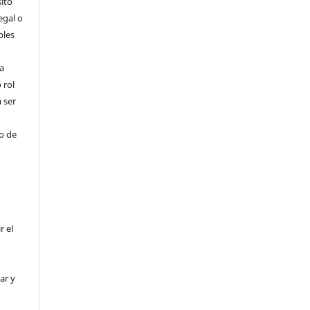
ito
egal o
bles
a
 rol
 ser
ho de
r el
ar y