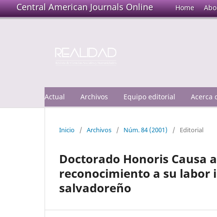
Central American Journals Online
Home
Abo
Actual
Archivos
Equipo editorial
Acerca
Inicio
/
Archivos
/
Núm. 84 (2001)
/
Editorial
Doctorado Honoris Causa a F
reconocimiento a su labor i
salvadoreño