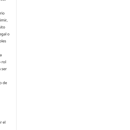
rio
imir,
ito
egal o
bles
a
 rol
 ser
ho de
r el