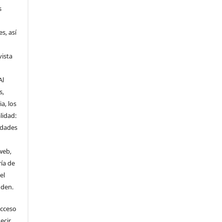
s
s, así
vista
Al
s,
a, los
lidad:
idades
web,
ría de
el
nden.
Acceso
ecir