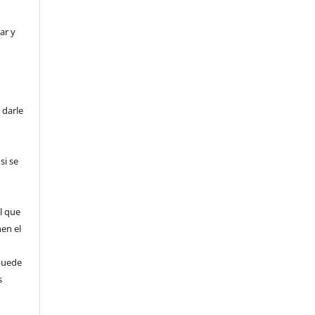
ar y
 darle
si se
l que
nen el
puede
s