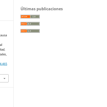
Últimas publicaciones
Causa
al
dad,
dades
,
4.465