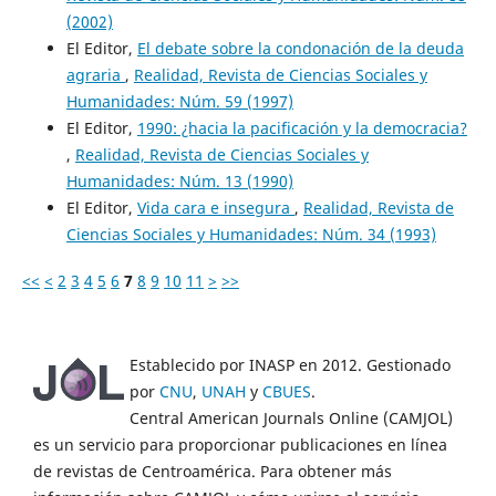
(2002)
El Editor,
El debate sobre la condonación de la deuda
agraria
,
Realidad, Revista de Ciencias Sociales y
Humanidades: Núm. 59 (1997)
El Editor,
1990: ¿hacia la pacificación y la democracia?
,
Realidad, Revista de Ciencias Sociales y
Humanidades: Núm. 13 (1990)
El Editor,
Vida cara e insegura
,
Realidad, Revista de
Ciencias Sociales y Humanidades: Núm. 34 (1993)
<<
<
2
3
4
5
6
7
8
9
10
11
>
>>
Establecido por INASP en 2012. Gestionado
por
CNU
,
UNAH
y
CBUES
.
Central American Journals Online (CAMJOL)
es un servicio para proporcionar publicaciones en línea
de revistas de Centroamérica. Para obtener más