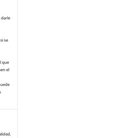
 darle
si se
l que
nen el
puede
s
alidad,