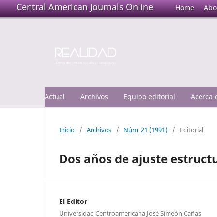
Central American Journals Online
Home
Abo
Actual
Archivos
Equipo editorial
Acerca
Inicio
/
Archivos
/
Núm. 21 (1991)
/
Editorial
Dos años de ajuste estruct
El Editor
Universidad Centroamericana José Simeón Cañas