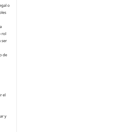
egal o
bles
a
 rol
 ser
ho de
r el
ar y