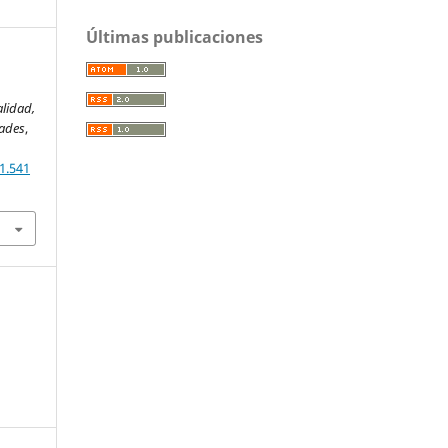
Últimas publicaciones
alidad,
dades
,
1.541