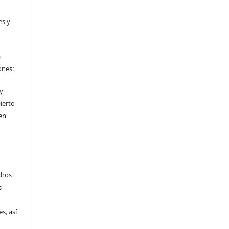
es y
a
ones:
 y
ierto
en
chos
s
s, así