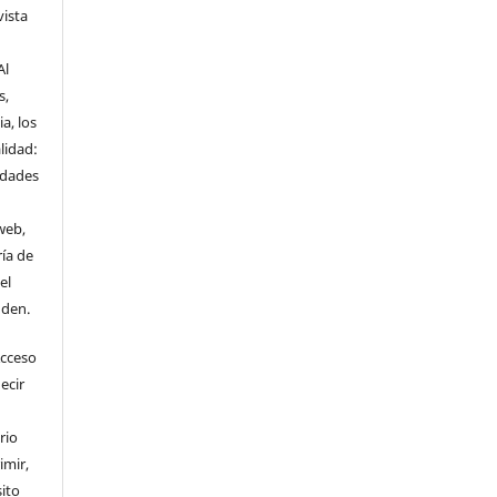
vista
Al
s,
a, los
lidad:
idades
web,
ría de
el
nden.
Acceso
ecir
rio
imir,
ito