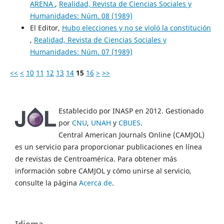
ARENA
,
Realidad, Revista de Ciencias Sociales y
Humanidades: Núm. 08 (1989)
El Editor,
Hubo elecciones y no se violó la constitución
,
Realidad, Revista de Ciencias Sociales y
Humanidades: Núm. 07 (1989)
<<
<
10
11
12
13
14
15
16
>
>>
Establecido por INASP en 2012. Gestionado
por
CNU
,
UNAH
y
CBUES
.
Central American Journals Online (CAMJOL)
es un servicio para proporcionar publicaciones en línea
de revistas de Centroamérica. Para obtener más
información sobre CAMJOL y cómo unirse al servicio,
consulte la página
Acerca de
.
Idioma