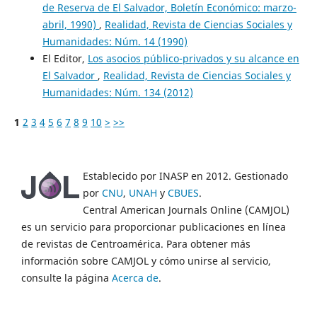
de Reserva de El Salvador, Boletín Económico: marzo-
abril, 1990)
,
Realidad, Revista de Ciencias Sociales y
Humanidades: Núm. 14 (1990)
El Editor,
Los asocios público-privados y su alcance en
El Salvador
,
Realidad, Revista de Ciencias Sociales y
Humanidades: Núm. 134 (2012)
1
2
3
4
5
6
7
8
9
10
>
>>
Establecido por INASP en 2012. Gestionado
por
CNU
,
UNAH
y
CBUES
.
Central American Journals Online (CAMJOL)
es un servicio para proporcionar publicaciones en línea
de revistas de Centroamérica. Para obtener más
información sobre CAMJOL y cómo unirse al servicio,
consulte la página
Acerca de
.