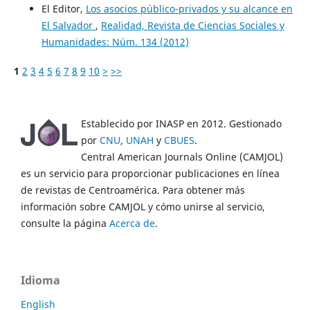
El Editor,
Los asocios público-privados y su alcance en
El Salvador
,
Realidad, Revista de Ciencias Sociales y
Humanidades: Núm. 134 (2012)
1
2
3
4
5
6
7
8
9
10
>
>>
Establecido por INASP en 2012. Gestionado
por
CNU
,
UNAH
y
CBUES
.
Central American Journals Online (CAMJOL)
es un servicio para proporcionar publicaciones en línea
de revistas de Centroamérica. Para obtener más
información sobre CAMJOL y cómo unirse al servicio,
consulte la página
Acerca de
.
Idioma
English