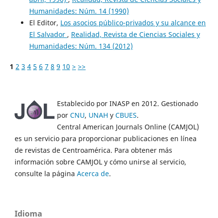
Humanidades: Núm. 14 (1990)
El Editor,
Los asocios público-privados y su alcance en
El Salvador
,
Realidad, Revista de Ciencias Sociales y
Humanidades: Núm. 134 (2012)
1
2
3
4
5
6
7
8
9
10
>
>>
Establecido por INASP en 2012. Gestionado
por
CNU
,
UNAH
y
CBUES
.
Central American Journals Online (CAMJOL)
es un servicio para proporcionar publicaciones en línea
de revistas de Centroamérica. Para obtener más
información sobre CAMJOL y cómo unirse al servicio,
consulte la página
Acerca de
.
Idioma