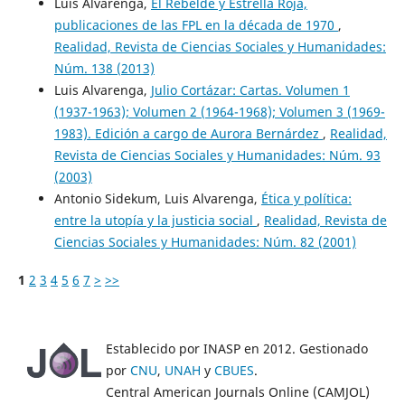
Luis Alvarenga,
El Rebelde y Estrella Roja,
publicaciones de las FPL en la década de 1970
,
Realidad, Revista de Ciencias Sociales y Humanidades:
Núm. 138 (2013)
Luis Alvarenga,
Julio Cortázar: Cartas. Volumen 1
(1937-1963); Volumen 2 (1964-1968); Volumen 3 (1969-
1983). Edición a cargo de Aurora Bernárdez
,
Realidad,
Revista de Ciencias Sociales y Humanidades: Núm. 93
(2003)
Antonio Sidekum, Luis Alvarenga,
Ética y política:
entre la utopía y la justicia social
,
Realidad, Revista de
Ciencias Sociales y Humanidades: Núm. 82 (2001)
1
2
3
4
5
6
7
>
>>
Establecido por INASP en 2012. Gestionado
por
CNU
,
UNAH
y
CBUES
.
Central American Journals Online (CAMJOL)