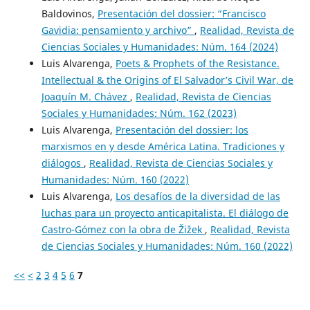
Baldovinos,
Presentación del dossier: “Francisco
Gavidia: pensamiento y archivo”
,
Realidad, Revista de
Ciencias Sociales y Humanidades: Núm. 164 (2024)
Luis Alvarenga,
Poets & Prophets of the Resistance.
Intellectual & the Origins of El Salvador’s Civil War, de
Joaquín M. Chávez
,
Realidad, Revista de Ciencias
Sociales y Humanidades: Núm. 162 (2023)
Luis Alvarenga,
Presentación del dossier: los
marxismos en y desde América Latina. Tradiciones y
diálogos
,
Realidad, Revista de Ciencias Sociales y
Humanidades: Núm. 160 (2022)
Luis Alvarenga,
Los desafíos de la diversidad de las
luchas para un proyecto anticapitalista. El diálogo de
Castro-Gómez con la obra de Žižek
,
Realidad, Revista
de Ciencias Sociales y Humanidades: Núm. 160 (2022)
<<
<
2
3
4
5
6
7