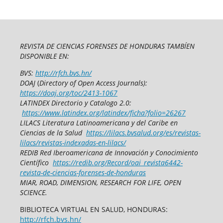
REVISTA DE CIENCIAS FORENSES DE HONDURAS TAMBÍEN
DISPONIBLE EN:
BVS:
http://rfch.bvs.hn/
DOAJ
(
Directory of Open Access Journals):
https://doaj.org/toc/2413-1067
LATINDEX Directorio y Catalogo 2.0:
https://www.latindex.org/latindex/ficha?folio=26267
LILACS Literatura Latinoamericana y del Caribe en
Ciencias de la Salud
https://lilacs.bvsalud.org/es/revistas-
lilacs/revistas-indexadas-en-lilacs/
REDIB Red Iberoamericana de Innovación y Conocimiento
Científico
https://redib.org/Record/oai_revista6442-
revista-de-ciencias-forenses-de-honduras
MIAR, ROAD, DIMENSION, RESEARCH FOR LIFE, OPEN
SCIENCE.
BIBLIOTECA VIRTUAL EN SALUD, HONDURAS:
http://rfch.bvs.hn/