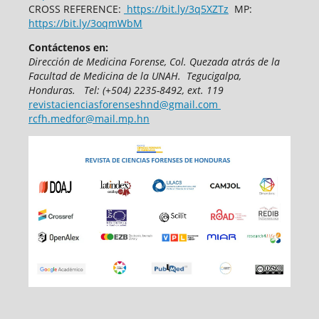
CROSS REFERENCE:
https://bit.ly/3q5XZTz
MP:
https://bit.ly/3oqmWbM
Contáctenos en:
Dirección de Medicina Forense,
Col. Quezada atrás de la
Facultad de Medicina
de la UNAH.
Tegucigalpa,
Honduras.
T
el: (+504) 2235-8492, ext. 119
revistacienciasforenseshnd@gmail.com
rcfh.medfor@mail.mp.hn