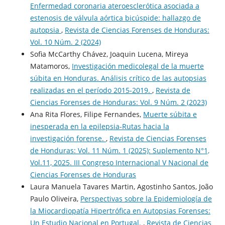
Enfermedad coronaria ateroesclerótica asociada a
estenosis de válvula aórtica bicúspide: hallazgo de
autopsia
,
Revista de Ciencias Forenses de Honduras:
Vol. 10 Núm. 2 (2024)
Sofia McCarthy Chávez, Joaquin Lucena, Mireya
Matamoros,
Investigación medicolegal de la muerte
súbita en Honduras. Análisis crítico de las autopsias
realizadas en el período 2015-2019.
,
Revista de
Ciencias Forenses de Honduras: Vol. 9 Núm. 2 (2023)
Ana Rita Flores, Filipe Fernandes,
Muerte súbita e
inesperada en la epilepsia-Rutas hacia la
investigación forense.
,
Revista de Ciencias Forenses
de Honduras: Vol. 11 Núm. 1 (2025): Suplemento N°1,
Vol.11, 2025. III Congreso Internacional V Nacional de
Ciencias Forenses de Honduras
Laura Manuela Tavares Martin, Agostinho Santos, João
Paulo Oliveira,
Perspectivas sobre la Epidemiología de
la Miocardiopatía Hipertrófica en Autopsias Forenses:
Un Estudio Nacional en Portugal.
,
Revista de Ciencias