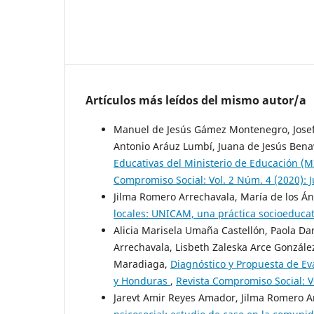
Artículos más leídos del mismo autor/a
Manuel de Jesús Gámez Montenegro, Josef
Antonio Aráuz Lumbí, Juana de Jesús Bena
Educativas del Ministerio de Educación (
Compromiso Social: Vol. 2 Núm. 4 (2020): J
Jilma Romero Arrechavala, María de los Án
locales: UNICAM, una práctica socioeduca
Alicia Marisela Umaña Castellón, Paola D
Arrechavala, Lisbeth Zaleska Arce Gonzál
Maradiaga,
Diagnóstico y Propuesta de Ev
y Honduras
,
Revista Compromiso Social: Vo
Jarevt Amir Reyes Amador, Jilma Romero A