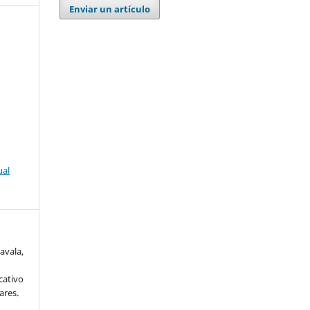
Enviar un artículo
ual
avala,
n
cativo
ares.