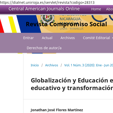
https://dialnet.unirioja.es/servlet/revista?codigo=28313
Central American Journals Online
Home
Abo
Revista Compromiso Social
Entrar
Actual
Archivos
Comité Editorial
Derechos de autor/a
Inicio
/
Archivos
/
Vol. 1 Núm. 3 (2020): Ene - Jun 2
Globalización y Educación 
educativo y transformación
Jonathan José Flores Martínez