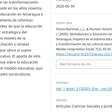
de las transformaciones
2020-06-30
iado en los años noventa.
 educación en Nicaragua a
 momento de reformas
Cómo citar
 idea de que la educación
Flores Martínez, J. J., & Romero Arrech
r estratégico del
J. (2020). Globalización y Educación e
evo modelo de la
Nicaragua, impacto en el sistema edu
iliación y Unidad
y transformación de las culturas escol
Revista Compromiso Social
,
1
(3), 45-50.
que ubica al sujeto
https://doi.org/10.5377/recoso.v2i3.
cativo. El aporte de este
tiva sobre la educación
Más formatos de cita
el modelo educativo, que
xto sociocultural.
Número
Vol. 1 Núm. 3 (2020): Ene - Jun 2
Sección
Artículos Ciencias Sociales y Jurí