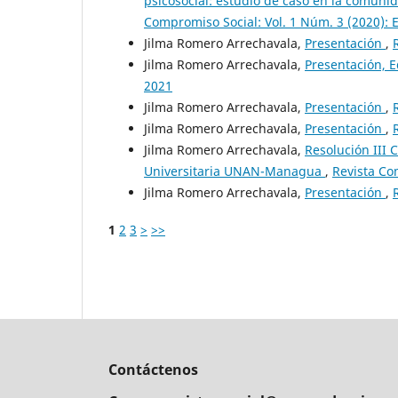
psicosocial: estudio de caso en la comuni
Compromiso Social: Vol. 1 Núm. 3 (2020): 
Jilma Romero Arrechavala,
Presentación
,
Jilma Romero Arrechavala,
Presentación, E
2021
Jilma Romero Arrechavala,
Presentación
,
Jilma Romero Arrechavala,
Presentación
,
Jilma Romero Arrechavala,
Resolución III 
Universitaria UNAN-Managua
,
Revista Com
Jilma Romero Arrechavala,
Presentación
,
1
2
3
>
>>
Contáctenos