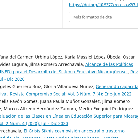
https://doi.org/10.5377/recoso.v2i3.
Más formatos de cita
ana del Carmen Urbina López, Karla Massiel López Úbeda, Oscar
vides Laguna, Jilma Romero Arrechavala,
Alcance de las Políticas
MINED) para el Desarrollo del Sistema Educativo Nicaragüense
,
Rev
ul - Dic 2020
geles Guerrero Ruíz, Gloria Villanueva Núñez,
Generando capacid
tiva
,
Revista Compromiso Social: Vol. 3 Núm. 7 (4): Ene-Jun 2022
anelis Pavón Gómez, Juana Paula Muñoz González, Jilma Romero
ez, Marcos Alfredo Hernández Zamora, Merlin Exequiel Rodríguez
aluación de las Clases en Línea en Educación Superior para Nicar
l. 2 Núm. 4 (2020): Jul - Dic 2020
rrechavala,
El Grisis Siknis cosmovisión ancestral o trastorno