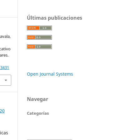
Últimas publicaciones
avala,
n
cativo
ares.
13431
Open Journal Systems
Navegar
020
Categorías
dicas