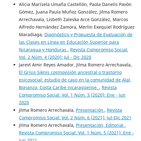
Alicia Marisela Umaña Castellón, Paola Danelis Pavón
Gómez, Juana Paula Muñoz González, Jilma Romero
Arrechavala, Lisbeth Zaleska Arce González, Marcos
Alfredo Hernández Zamora, Merlin Exequiel Rodríguez
Maradiaga,
Diagnóstico y Propuesta de Evaluación de
las Clases en Línea en Educación Superior para
Nicaragua y Honduras
,
Revista Compromiso Social:
Vol. 2 Núm. 4 (2020): Jul - Dic 2020
Jarevt Amir Reyes Amador, Jilma Romero Arrechavala,
El Grisis Siknis cosmovisión ancestral o trastorno
psicosocial: estudio de caso en la comunidad de Alal,
Bonanza, Costa Caribe nicaragüense.
,
Revista
Compromiso Social: Vol. 1 Núm. 3 (2020): Ene - Jun
2020
Jilma Romero Arrechavala,
Presentación
,
Revista
Compromiso Social: Vol. 2 Núm. 6 (2021): Jul-Dic 2021
Jilma Romero Arrechavala,
Presentación, Editorial
,
Revista Compromiso Social: Vol. 1 Núm. 5 (2021): Ene -
Jun 2021