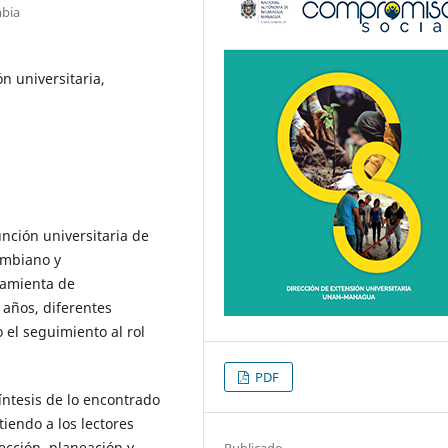
mbia
n universitaria,
nción universitaria de
ombiano y
ramienta de
 años, diferentes
 el seguimiento al rol
PDF
ntesis de lo encontrado
iendo a los lectores
ección, planeación y
Publicado