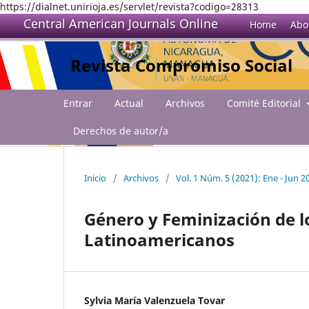
https://dialnet.unirioja.es/servlet/revista?codigo=28313
Central American Journals Online
Home
Abo
Revista Compromiso Social
Entrar
Actual
Archivos
Comité Editorial
Derechos de autor/a
Inicio
/
Archivos
/
Vol. 1 Núm. 5 (2021): Ene - Jun 2
Género y Feminización de l
Latinoamericanos
Sylvia María Valenzuela Tovar