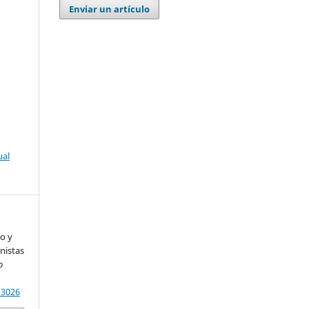
Enviar un artículo
ual
ro y
nistas
o
13026