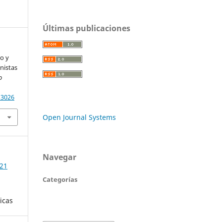
Últimas publicaciones
ro y
nistas
o
13026
Open Journal Systems
Navegar
021
Categorías
dicas