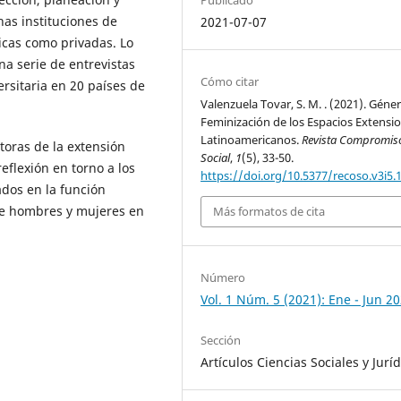
has instituciones de
2021-07-07
icas como privadas. Lo
na serie de entrevistas
Cómo citar
ersitaria en 20 países de
Valenzuela Tovar, S. M. . (2021). Géne
Feminización de los Espacios Extensio
Latinoamericanos.
Revista Compromis
storas de la extensión
Social
,
1
(5), 33-50.
eflexión en torno a los
https://doi.org/10.5377/recoso.v3i5.
ados en la función
 de hombres y mujeres en
Más formatos de cita
Número
Vol. 1 Núm. 5 (2021): Ene - Jun 2
Sección
Artículos Ciencias Sociales y Jurí