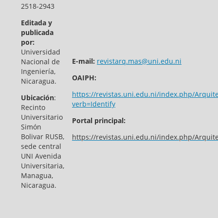
2518-2943
Editada y
publicada
por:
Universidad
E-mail:
revistarq.mas@uni.edu.ni
Nacional de
Ingeniería,
OAIPH:
Nicaragua.
https://revistas.uni.edu.ni/index.php/Arquit
Ubicación
:
verb=Identify
Recinto
Universitario
Portal principal:
Simón
Bolivar RUSB,
https://revistas.uni.edu.ni/index.php/Arquit
sede central
UNI Avenida
Universitaria,
Managua,
Nicaragua.