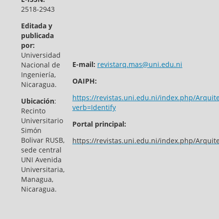
2518-2943
Editada y
publicada
por:
Universidad
E-mail:
revistarq.mas@uni.edu.ni
Nacional de
Ingeniería,
OAIPH:
Nicaragua.
https://revistas.uni.edu.ni/index.php/Arquit
Ubicación
:
verb=Identify
Recinto
Universitario
Portal principal:
Simón
Bolivar RUSB,
https://revistas.uni.edu.ni/index.php/Arquit
sede central
UNI Avenida
Universitaria,
Managua,
Nicaragua.