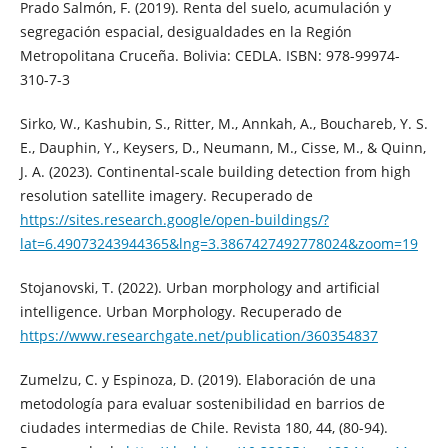
Prado Salmón, F. (2019). Renta del suelo, acumulación y
segregación espacial, desigualdades en la Región
Metropolitana Cruceña. Bolivia: CEDLA. ISBN: 978-99974-
310-7-3
Sirko, W., Kashubin, S., Ritter, M., Annkah, A., Bouchareb, Y. S.
E., Dauphin, Y., Keysers, D., Neumann, M., Cisse, M., & Quinn,
J. A. (2023). Continental-scale building detection from high
resolution satellite imagery. Recuperado de
https://sites.research.google/open-buildings/?
lat=6.49073243944365&lng=3.3867427492778024&zoom=19
Stojanovski, T. (2022). Urban morphology and artificial
intelligence. Urban Morphology. Recuperado de
https://www.researchgate.net/publication/360354837
Zumelzu, C. y Espinoza, D. (2019). Elaboración de una
metodología para evaluar sostenibilidad en barrios de
ciudades intermedias de Chile. Revista 180, 44, (80-94).