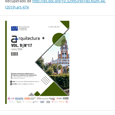
Recuperado de
http://dx.doi.org/10.32995/rev180.Num-44.
(2019).art-474