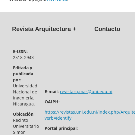
Revista Arquitectura +
Contacto
E-ISSN:
2518-2943
Editada y
publicada
por:
Universidad
E-mail:
revistarq.mas@uni.edu.ni
Nacional de
Ingeniería,
OAIPH:
Nicaragua.
https://revistas.uni.edu.ni/index.php/Arquit
Ubicación
:
verb=Identify
Recinto
Universitario
Portal principal:
Simón