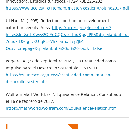
innovadora. Estudios turísticos, (172-173), 225-232.
https://www.uco.es/~gt1tomam/master/gestion/troitino2007.pd
Ul Haq, M. (1995). Reflections on human development.
oxford university Press.
https://books.google.es/books?
hl=es&lr=&id=Cwyv2OtYdGQC&oi=fnd&pg=PR5&dq=Mahbub+ul
7oudzIL&sig=vKU_qPLHVhFf-smx-EvyZJk4-
Oc#v=onepage&q=Mahbub%20ul%20Haq&f=false
Vergara, A. (27 de septiembre 2021). La Creatividad como
Impulso para el Desarrollo Sostenible. UNESCO.
https://es.unesco.org/news/creatividad-como-impulso-
desarrollo-sostenible
Wolfram MathWorld. (s.f). Equivalence Relation. Consultado
el 16 de febrero de 2022.
https://mathworld.wolfram.com/EquivalenceRelation.html