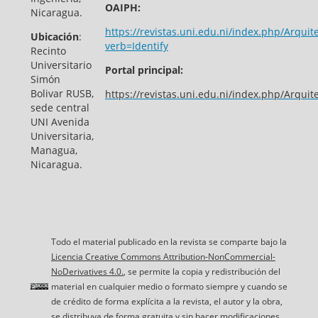
OAIPH:
Nicaragua.
https://revistas.uni.edu.ni/index.php/Arquit
Ubicación
:
verb=Identify
Recinto
Universitario
Portal principal:
Simón
Bolivar RUSB,
https://revistas.uni.edu.ni/index.php/Arquit
sede central
UNI Avenida
Universitaria,
Managua,
Nicaragua.
Todo el material publicado en la revista se comparte bajo la
Licencia Creative Commons Attribution-NonCommercial-
NoDerivatives 4.0.
, se permite la copia y redistribución del
material en cualquier medio o formato siempre y cuando se
de crédito de forma explícita a la revista, el autor y la obra,
se distribuya de forma gratuita y sin hacer modificaciones