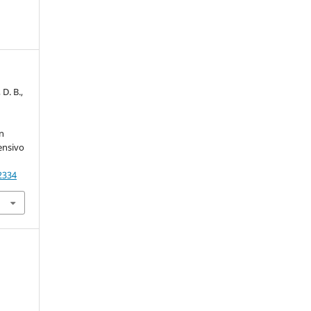
D. B.,
,
n
ensivo
2334