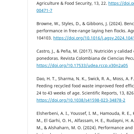
Agriculture & Food Security, 13, 22.
https://doi.
00471-7
Browne, W., Styles, D., & Gibbons, J. (2024). Ben
performance in free-range laying hen flocks. Agr
104103.
https://doi.org/10.1016/j.agsy.2024.104
Castro, J., & Peña, M. (2017). Nutrición y calidad
ponedoras. Revista Colombiana de Ciencias Pecua
https://doi.org/10.17533/udea.rccp.v30n2a05
Dao, H. T., Sharma, N. K., Swick, R. A., Moss, A. 
Feeding recycled food waste improved feed effic
24 to 43 weeks of age. Scientific Reports, 13, 826
https://doi.org/10.1038/s41598-023-34878-2
Elsherbeni, A. I., Youssef, I. M., Hamouda, R. E.,
M., El Garhi, O. H., Alfassam, H. E., Rudayni, H. A
M., & Alshaharn, M. O. (2024). Performance and 