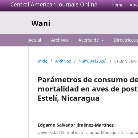
Central American Journals Online
Home
Abo
Wani
Actual
Archivos
Acerca de
Directrices
Inicio
/
Archivos
/
Núm. 84 (2026)
/
Salud y Servi
Parámetros de consumo de 
mortalidad en aves de post
Estelí, Nicaragua
Edgardo Salvador Jiménez-Martínez
Universidad Central de Nicaragua. Managua, Nicaragu