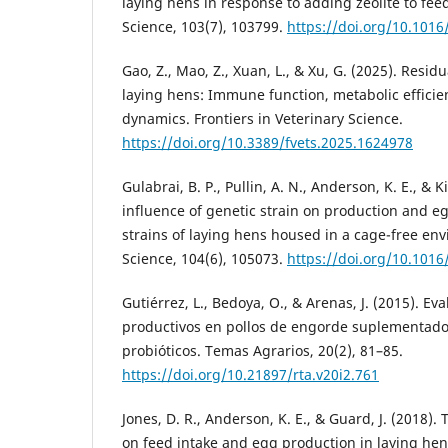
laying hens in response to adding zeolite to feed
Science, 103(7), 103799.
https://doi.org/10.1016
Gao, Z., Mao, Z., Xuan, L., & Xu, G. (2025). Residu
laying hens: Immune function, metabolic efficien
dynamics. Frontiers in Veterinary Science.
https://doi.org/10.3389/fvets.2025.1624978
Gulabrai, B. P., Pullin, A. N., Anderson, K. E., & K
influence of genetic strain on production and e
strains of laying hens housed in a cage-free env
Science, 104(6), 105073.
https://doi.org/10.1016
Gutiérrez, L., Bedoya, O., & Arenas, J. (2015). E
productivos en pollos de engorde suplementad
probióticos. Temas Agrarios, 20(2), 81–85.
https://doi.org/10.21897/rta.v20i2.761
Jones, D. R., Anderson, K. E., & Guard, J. (2018). 
on feed intake and egg production in laying hens