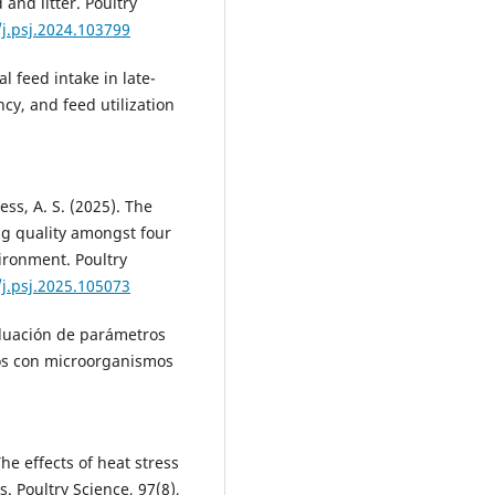
 and litter. Poultry
/j.psj.2024.103799
al feed intake in late-
cy, and feed utilization
iess, A. S. (2025). The
gg quality amongst four
ironment. Poultry
/j.psj.2025.105073
valuación de parámetros
os con microorganismos
The effects of heat stress
. Poultry Science, 97(8),