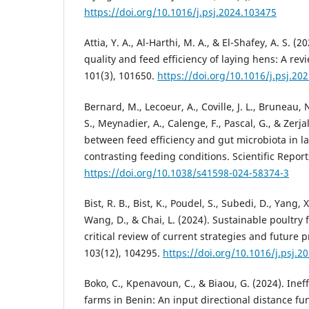
https://doi.org/10.1016/j.psj.2024.103475
Attia, Y. A., Al-Harthi, M. A., & El-Shafey, A. S. (2
quality and feed efficiency of laying hens: A revi
101(3), 101650.
https://doi.org/10.1016/j.psj.20
Bernard, M., Lecoeur, A., Coville, J. L., Bruneau, 
S., Meynadier, A., Calenge, F., Pascal, G., & Zerja
between feed efficiency and gut microbiota in l
contrasting feeding conditions. Scientific Report
https://doi.org/10.1038/s41598-024-58374-3
Bist, R. B., Bist, K., Poudel, S., Subedi, D., Yang, 
Wang, D., & Chai, L. (2024). Sustainable poultry 
critical review of current strategies and future p
103(12), 104295.
https://doi.org/10.1016/j.psj.2
Boko, C., Kpenavoun, C., & Biaou, G. (2024). Inef
farms in Benin: An input directional distance fu