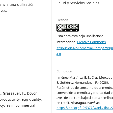
Salud y Servicios Sociales
encia una utilización
evos.
Licencia
Esta obra está bajo una licencia
internacional
Creative Commons
Atribución-NoComercial-CompartirIg
4.0
.
Cómo citar
Jiménez-Martínez, E. S., Cruz Mercado, 
& Gutiérrez Hernández, J. F. (2026).
Parámetros de consumo de alimento
conversión alimenticia y mortalidad e
., Grassauer, F., Doyon,
aves de postura bajo sistema semiint
productivity, egg quality,
en Estelí, Nicaragua.
Wani
,
84
.
 cycles in commercial
https://doi.org/10.5377/wani.v1i84.2