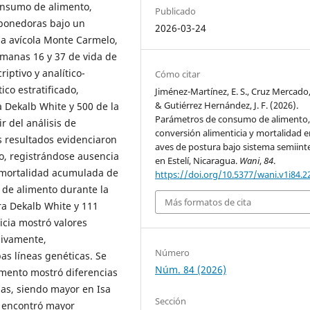
onsumo de alimento,
Publicado
 ponedoras bajo un
2026-03-24
ja avícola Monte Carmelo,
semanas 16 y 37 de vida de
iptivo y analítico-
Cómo citar
ico estratificado,
Jiménez-Martínez, E. S., Cruz Mercado, 
& Gutiérrez Hernández, J. F. (2026).
a Dekalb White y 500 de la
Parámetros de consumo de alimento
r del análisis de
conversión alimenticia y mortalidad e
s resultados evidenciaron
aves de postura bajo sistema semiint
o, registrándose ausencia
en Estelí, Nicaragua.
Wani
,
84
.
a mortalidad acumulada de
https://doi.org/10.5377/wani.v1i84.2
 de alimento durante la
Más formatos de cita
ra Dekalb White y 111
icia mostró valores
sivamente,
Número
as líneas genéticas. Se
Núm. 84 (2026)
mento mostró diferencias
adas, siendo mayor en Isa
Sección
e encontró mayor