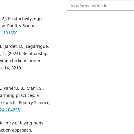
Más formatos de cita
022). Productivity, egg
ew. Poultry Science,
21.101650
N., Jardet, D., Lagarrigue,
l, T. (2024). Relationship
aying chickens under
s, 14, 8210.
X., Paneru, B., Mani, S.,
farming practices: a
rospects. Poultry Science,
024.104295
ficiency of laying hens
nction approach.