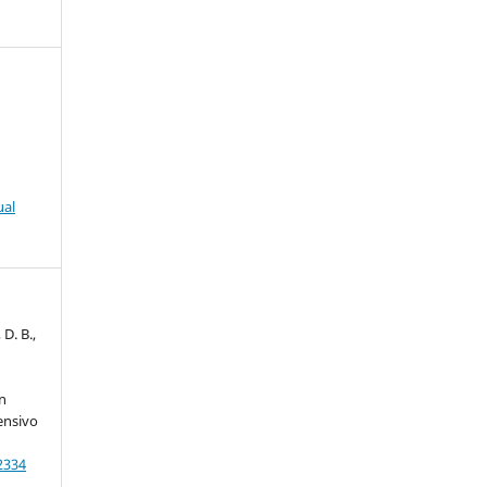
ual
D. B.,
,
n
ensivo
2334