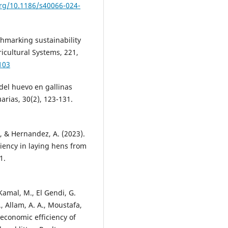
org/10.1186/s40066-024-
chmarking sustainability
icultural Systems, 221,
103
 del huevo en gallinas
rias, 30(2), 123-131.
F., & Hernandez, A. (2023).
iency in laying hens from
1.
 Kamal, M., El Gendi, G.
., Allam, A. A., Moustafa,
economic efficiency of