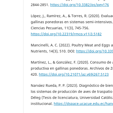
2844-2851.
https://doi.org/10.3382/ps/pey176
López, J., Ramírez, A., & Torres, R. (2020). Evalu
gallinas ponedoras en sistemas semi-intensivos
Ciencias Pecuarias, 11(3), 745-756.
https://doi.org/10.22319/rmcp.v11i3.5182
Mancinelli, A. C. (2022). Poultry Meat and Eggs 
Nutrients, 14(3), 510. DOI:
https://doi.org/10.3
Martínez, L., & González, F. (2020). Consumo de 
productiva en gallinas ponedoras. Archivos de Z
420.
https://doi.org/10.21071/az.v69i267.5123
Narváez Rueda, P. P. (2023). Diagnóstico de bie
los sistemas de producción de aves de traspatio
Déleg (Tesis de licenciatura, Universidad Católi
institucional.
https://dspace.ucacue.edu.ec/ha