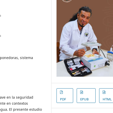
a
a
s ponedoras, sistema
ave en la seguridad
PDF
EPUB
HTML
ente en contextos
gua. El presente estudio