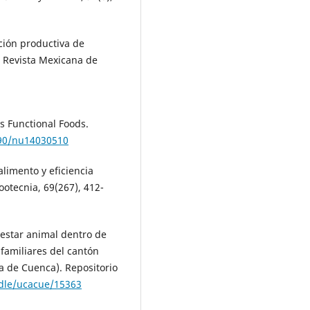
ación productiva de
. Revista Mexicana de
as Functional Foods.
390/nu14030510
alimento y eficiencia
ootecnia, 69(267), 412-
nestar animal dentro de
 familiares del cantón
ca de Cuenca). Repositorio
ndle/ucacue/15363