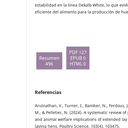
estabilidad en la línea Dekalb White, lo que evid
eficiente del alimento para la producción de hu
PDF 127
Resumen
EPUB 0
496
HTML 0
Referencias
Arulnathan, V., Turner, I., Bamber, N., Ferdous, J
M., & Pelletier, N. (2024). A systematic review of 
and animal welfare implications of extended lay
laying hens. Poultry Science, 103(4), 103475.