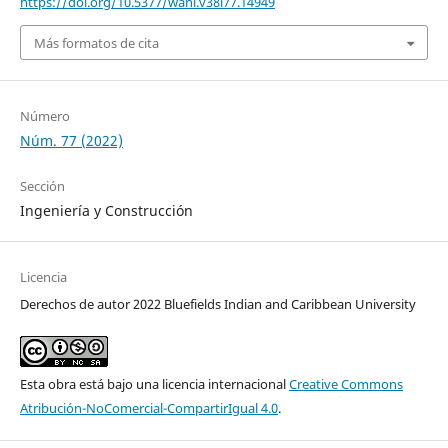
https://doi.org/10.5377/wani.v38i77.14949
Más formatos de cita
Número
Núm. 77 (2022)
Sección
Ingeniería y Construcción
Licencia
Derechos de autor 2022 Bluefields Indian and Caribbean University
Esta obra está bajo una licencia internacional
Creative Commons
Atribución-NoComercial-CompartirIgual 4.0
.