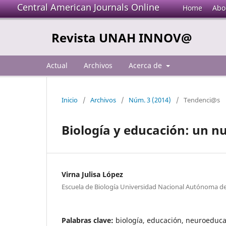
Central American Journals Online
Home
Abo
Revista UNAH INNOV@
Actual
Archivos
Acerca de
Inicio
/
Archivos
/
Núm. 3 (2014)
/
Tendenci@s
Biología y educación: un 
Virna Julisa López
Escuela de Biología Universidad Nacional Autónoma 
Palabras clave:
biología, educación, neuroeduca