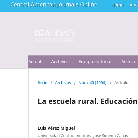
Central American Journals Online
Home
Abo
Actual
Archivos
Equipo editorial
Acerca
Inicio
/
Archivos
/
Núm. 40 (1994)
/
Artículos
La escuela rural. Educació
Luis Pérez Miguel
Universidad Centroamericana José Simeón Cañas