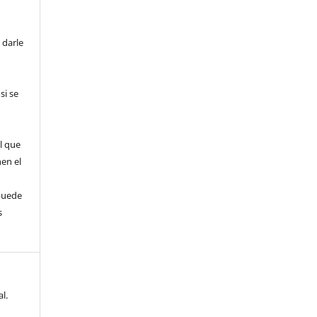
 darle
si se
l que
nen el
puede
s
l.