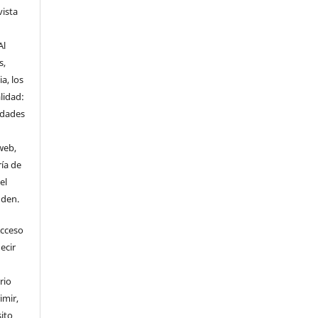
vista
Al
s,
a, los
lidad:
idades
web,
ría de
el
nden.
Acceso
ecir
rio
imir,
ito