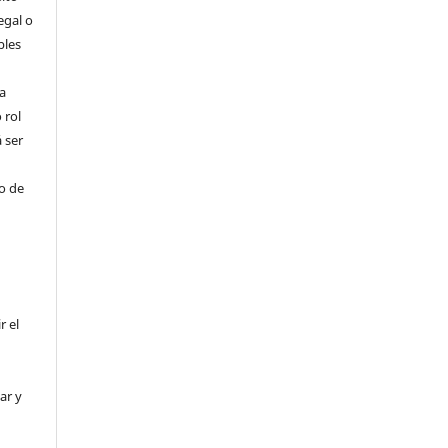
egal o
bles
a
 rol
 ser
ho de
r el
ar y