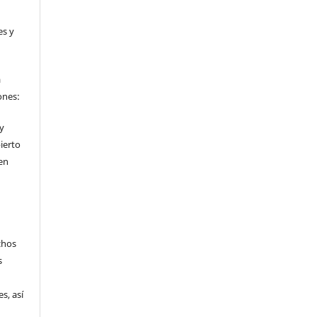
es y
a
ones:
 y
ierto
en
chos
s
s, así