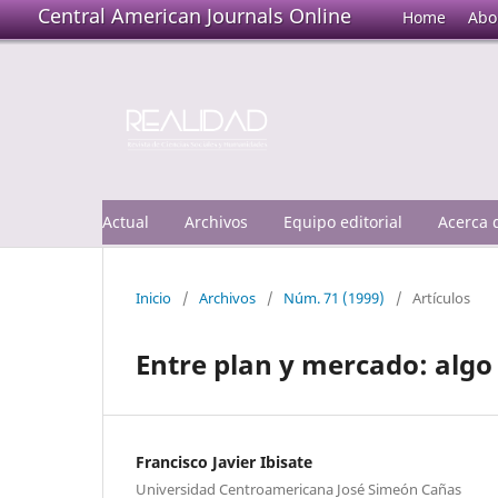
Central American Journals Online
Home
Abo
Actual
Archivos
Equipo editorial
Acerca
Inicio
/
Archivos
/
Núm. 71 (1999)
/
Artículos
Entre plan y mercado: alg
Francisco Javier Ibisate
Universidad Centroamericana José Simeón Cañas