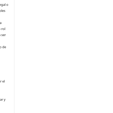
egal o
bles
a
 rol
 ser
ho de
r el
ar y