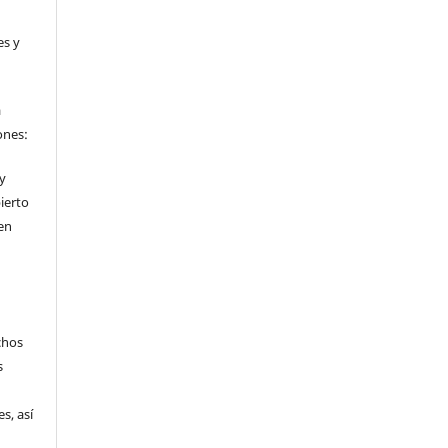
es y
a
ones:
 y
ierto
en
chos
s
s, así