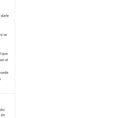
 darle
si se
l que
nen el
puede
s
ado:
a De