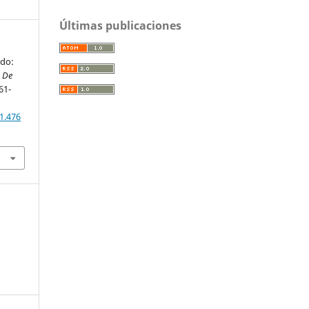
Últimas publicaciones
ado:
a De
561-
1.476