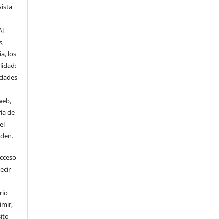
vista
Al
s,
a, los
lidad:
idades
web,
ría de
el
nden.
Acceso
ecir
rio
imir,
ito