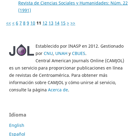
Revista de Ciencias Sociales y Humanidades: Núm. 22
(1991)
<<
<
6
7
8
9
10
11
12
13
14
15
>
>>
Establecido por INASP en 2012. Gestionado
por
CNU
,
UNAH
y
CBUES
.
Central American Journals Online (CAMJOL)
es un servicio para proporcionar publicaciones en línea
de revistas de Centroamérica. Para obtener más
información sobre CAMJOL y cómo unirse al servicio,
consulte la página
Acerca de
.
Idioma
English
Español