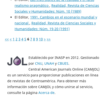
realismo pragmático
,
Realidad, Revista de Ciencias
Sociales y Humanidades: Núm. 10 (1989)
El Editor,
1991. Cambios en el escenario mundial y
nacional
,
Realidad, Revista de Ciencias Sociales y
Humanidades: Núm. 19-20 (1991)
<<
<
1
2
3
4
5
6
7
8
9
10
>
>>
Establecido por INASP en 2012. Gestionado
por
CNU
,
UNAH
y
CBUES
.
Central American Journals Online (CAMJOL)
es un servicio para proporcionar publicaciones en línea
de revistas de Centroamérica. Para obtener más
información sobre CAMJOL y cómo unirse al servicio,
consulte la página
Acerca de
.