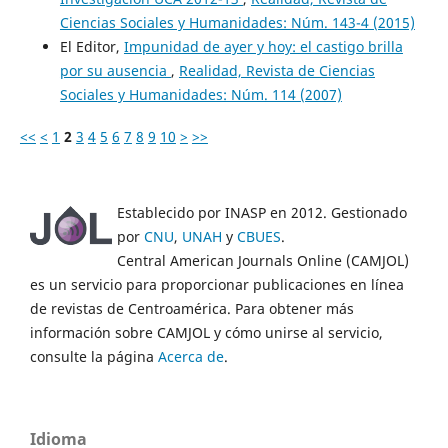
Ciencias Sociales y Humanidades: Núm. 143-4 (2015)
El Editor,
Impunidad de ayer y hoy: el castigo brilla
por su ausencia
,
Realidad, Revista de Ciencias
Sociales y Humanidades: Núm. 114 (2007)
<<
<
1
2
3
4
5
6
7
8
9
10
>
>>
Establecido por INASP en 2012. Gestionado
por
CNU
,
UNAH
y
CBUES
.
Central American Journals Online (CAMJOL)
es un servicio para proporcionar publicaciones en línea
de revistas de Centroamérica. Para obtener más
información sobre CAMJOL y cómo unirse al servicio,
consulte la página
Acerca de
.
Idioma