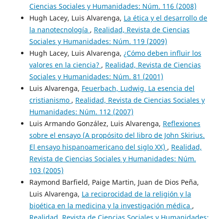
Ciencias Sociales y Humanidades: Núm. 116 (2008)
Hugh Lacey, Luis Alvarenga,
La ética y el desarrollo de
la nanotecnología
,
Realidad, Revista de Ciencias
Sociales y Humanidades: Núm. 119 (2009)
Hugh Lacey, Luis Alvarenga,
¿Cómo deben influir los
valores en la ciencia?
,
Realidad, Revista de Ciencias
Sociales y Humanidades: Núm. 81 (2001)
Luis Alvarenga,
Feuerbach, Ludwig. La esencia del
cristianismo
,
Realidad, Revista de Ciencias Sociales y
Humanidades: Núm. 112 (2007)
Luis Armando González, Luis Alvarenga,
Reflexiones
sobre el ensayo (A propósito del libro de John Skirius.
El ensayo hispanoamericano del siglo XX)
,
Realidad,
Revista de Ciencias Sociales y Humanidades: Núm.
103 (2005)
Raymond Barfield, Paige Martin, Juan de Dios Peña,
Luis Alvarenga,
La reciprocidad de la religión y la
bioética en la medicina y la investigación médica
,
Realidad, Revista de Ciencias Sociales y Humanidades: